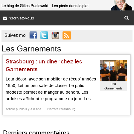
Le blog de Gilles Pudlowski
Les pieds dans le plat
Inscrivez-vous

Suivez moi
Les Garnements
Strasbourg : un dîner chez les
Garnements
Leur décor, avec son mobilier de récup’ années
Les
1950, fait un peu salle de classe. Le patio
Garnements
modeste permet de manger au dehors. Les
ardoises affichent le programme du jour. Les
prix filent doux. Les plats jouent l’exotisme
Article publié il y a 8 ans
Bistrots Strasbourg
serein. Maman Catherine est au comptoir,
tandis que ses deux fils – les garnements de
l’enseigne – […]...
Derniers commentaires