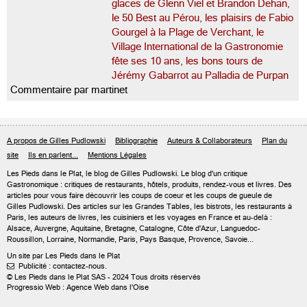
glaces de Glenn Viel et Brandon Dehan,
le 50 Best au Pérou, les plaisirs de Fabio
Gourgel à la Plage de Verchant, le
Village International de la Gastronomie
fête ses 10 ans, les bons tours de
Jérémy Gabarrot au Palladia de Purpan
Commentaire par martinet
A propos de Gilles Pudlowski
Bibliographie
Auteurs & Collaborateurs
Plan du
site
Ils en parlent...
Mentions Légales
Les Pieds dans le Plat, le blog de
Gilles Pudlowski
. Le blog d'un critique
Gastronomique : critiques de restaurants, hôtels, produits, rendez-vous et livres. Des
articles pour vous faire découvrir les coups de coeur et les coups de gueule de
Gilles Pudlowski. Des articles sur les Grandes Tables, les bistrots, les restaurants à
Paris, les auteurs de livres, les cuisiniers et les voyages en France et au-delà :
Alsace, Auvergne, Aquitaine, Bretagne, Catalogne, Côte d'Azur, Languedoc-
Roussillon, Lorraine, Normandie, Paris, Pays Basque, Provence, Savoie...
Un site par Les Pieds dans le Plat
Publicité : contactez-nous.

© Les Pieds dans le Plat SAS - 2024 Tous droits réservés
Progressio Web : Agence Web dans l'Oise