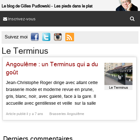
Le blog de Gilles Pudlowski
Les pieds dans le plat
Inscrivez-vous

Suivez moi
Le Terminus
Angoulême : un Terminus qui a du
goût
Jean-Christophe Roger dirige avec allant cette
Le Terminus
brasserie mode et moderne revue en prune,
gris, blanc, noir, avec gaieté, face à la gare. Il
accueille avec gentillesse et veille sur la salle
sans omettre de jeter un œil sur la cuisine
Article publié il y a 7 ans
Brasseries Angoulême
mijotée avec simplicité et sagesse par le fidèle
Anthony Pinoteau qui joue les saveurs marines
[…]...
Derniers commentaires