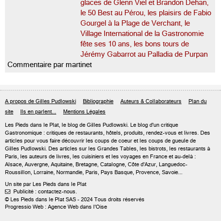
glaces de Glenn Viel et Brandon Dehan,
le 50 Best au Pérou, les plaisirs de Fabio
Gourgel à la Plage de Verchant, le
Village International de la Gastronomie
fête ses 10 ans, les bons tours de
Jérémy Gabarrot au Palladia de Purpan
Commentaire par martinet
A propos de Gilles Pudlowski
Bibliographie
Auteurs & Collaborateurs
Plan du
site
Ils en parlent...
Mentions Légales
Les Pieds dans le Plat, le blog de
Gilles Pudlowski
. Le blog d'un critique
Gastronomique : critiques de restaurants, hôtels, produits, rendez-vous et livres. Des
articles pour vous faire découvrir les coups de coeur et les coups de gueule de
Gilles Pudlowski. Des articles sur les Grandes Tables, les bistrots, les restaurants à
Paris, les auteurs de livres, les cuisiniers et les voyages en France et au-delà :
Alsace, Auvergne, Aquitaine, Bretagne, Catalogne, Côte d'Azur, Languedoc-
Roussillon, Lorraine, Normandie, Paris, Pays Basque, Provence, Savoie...
Un site par Les Pieds dans le Plat
Publicité : contactez-nous.

© Les Pieds dans le Plat SAS - 2024 Tous droits réservés
Progressio Web : Agence Web dans l'Oise