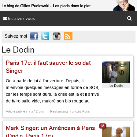
Le blog de Gilles Pudlowski
Les pieds dans le plat
Inscrivez-vous

Suivez moi
Le Dodin
Paris 17e: il faut sauver le soldat
Singer
On a parlé de lui à l’ouverture. Depuis, il
Le Dodin
m’envoie quelques messages en forme de SOS,
car les temps sont durs, la crise est là et il arrive
de faire salle vide, malgré son bib rouge au
Michelin couronnant son menu à 36 €. Quand
Article publié il y a 12 ans
Restaurants français Paris
vient la période du gibier, il « passe » 500
lièvres à […]...
18
Mark Singer: un Américain à Paris
(Dodin, Paris 17e)