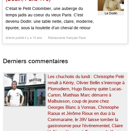
C’était le Petit Colombier, une auberge du
Le Dodin
temps jadis au coeur du vieux Paris. C’est
devenu Dodin: une table nette, claire, moderne,
épurée, sous la houlette d’un cheval de retour
qu’on suit avec tendresse depuis pas mal
Article publié il y a 14 ans
Restaurants français Paris
d’années. Mark Singer fut onze ans durant à la
Cave Gourmande du 19e, succédant à la
Verrière d’Eric […]...
Derniers commentaires
Les chuchotis du lundi : Christophe Pelé
renaît à Kérity, Olivier Bellin s’interroge à
Plomodiern, Hugo Bourny quitte Lucas-
Carton, Matthias Marc démarre à
Malbuisson, coup de jeune chez
Georges Blanc à Vonnas, Christophe
Raoux et Jérôme Rioux en duo à la
Commaraine, le 39V laisse tomber la
gastronomie pour l’événementiel, Claire