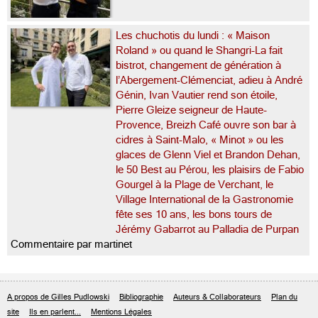
Les chuchotis du lundi : « Maison
Roland » ou quand le Shangri-La fait
bistrot, changement de génération à
l’Abergement-Clémenciat, adieu à André
Génin, Ivan Vautier rend son étoile,
Pierre Gleize seigneur de Haute-
Provence, Breizh Café ouvre son bar à
cidres à Saint-Malo, « Minot » ou les
glaces de Glenn Viel et Brandon Dehan,
le 50 Best au Pérou, les plaisirs de Fabio
Gourgel à la Plage de Verchant, le
Village International de la Gastronomie
fête ses 10 ans, les bons tours de
Jérémy Gabarrot au Palladia de Purpan
Commentaire par martinet
A propos de Gilles Pudlowski
Bibliographie
Auteurs & Collaborateurs
Plan du
site
Ils en parlent...
Mentions Légales