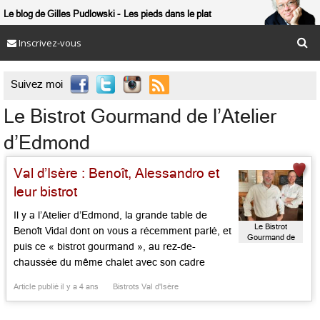
Le blog de Gilles Pudlowski
Les pieds dans le plat
Inscrivez-vous

Suivez moi
Le Bistrot Gourmand de l’Atelier
d’Edmond
Val d’Isère : Benoît, Alessandro et
leur bistrot
Il y a l’Atelier d’Edmond, la grande table de
Le Bistrot
Benoît Vidal dont on vous a récemment parlé, et
Gourmand de
puis ce « bistrot gourmand », au rez-de-
l'Atelier
d'Edmond
chaussée du même chalet avec son cadre
simple et rustique, ses carreaux blancs au mur,
Article publié il y a 4 ans
Bistrots Val d'Isère
ses recettes rédigées à la craie sur les murs
concernant les mets de tradition, qui constitue le