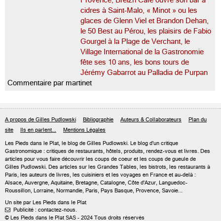
Provence, Breizh Café ouvre son bar à
cidres à Saint-Malo, « Minot » ou les
glaces de Glenn Viel et Brandon Dehan,
le 50 Best au Pérou, les plaisirs de Fabio
Gourgel à la Plage de Verchant, le
Village International de la Gastronomie
fête ses 10 ans, les bons tours de
Jérémy Gabarrot au Palladia de Purpan
Commentaire par martinet
A propos de Gilles Pudlowski
Bibliographie
Auteurs & Collaborateurs
Plan du
site
Ils en parlent...
Mentions Légales
Les Pieds dans le Plat, le blog de
Gilles Pudlowski
. Le blog d'un critique
Gastronomique : critiques de restaurants, hôtels, produits, rendez-vous et livres. Des
articles pour vous faire découvrir les coups de coeur et les coups de gueule de
Gilles Pudlowski. Des articles sur les Grandes Tables, les bistrots, les restaurants à
Paris, les auteurs de livres, les cuisiniers et les voyages en France et au-delà :
Alsace, Auvergne, Aquitaine, Bretagne, Catalogne, Côte d'Azur, Languedoc-
Roussillon, Lorraine, Normandie, Paris, Pays Basque, Provence, Savoie...
Un site par Les Pieds dans le Plat
Publicité : contactez-nous.

© Les Pieds dans le Plat SAS - 2024 Tous droits réservés