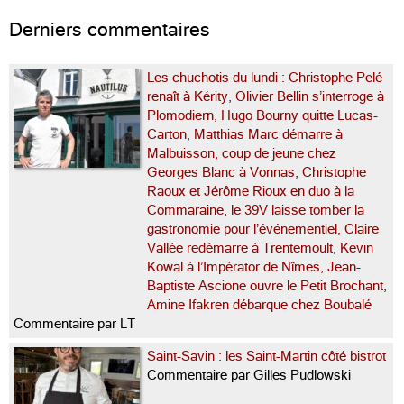
[…]...
Derniers commentaires
Les chuchotis du lundi : Christophe Pelé
renaît à Kérity, Olivier Bellin s’interroge à
Plomodiern, Hugo Bourny quitte Lucas-
Carton, Matthias Marc démarre à
Malbuisson, coup de jeune chez
Georges Blanc à Vonnas, Christophe
Raoux et Jérôme Rioux en duo à la
Commaraine, le 39V laisse tomber la
gastronomie pour l’événementiel, Claire
Vallée redémarre à Trentemoult, Kevin
Kowal à l’Impérator de Nîmes, Jean-
Baptiste Ascione ouvre le Petit Brochant,
Amine Ifakren débarque chez Boubalé
Commentaire par LT
Saint-Savin : les Saint-Martin côté bistrot
Commentaire par Gilles Pudlowski