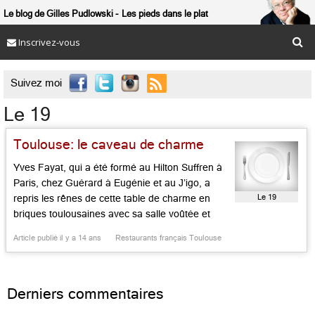
Le blog de Gilles Pudlowski
Les pieds dans le plat
Inscrivez-vous

Suivez moi
Le 19
Toulouse: le caveau de charme
Yves Fayat, qui a été formé au Hilton Suffren à
Paris, chez Guérard à Eugénie et au J’igo, a
Le 19
repris les rênes de cette table de charme en
briques toulousaines avec sa salle voûtée et
celle cosy au premier. Il y sert des formules peu
Article publié il y a 14 ans
Restaurants français Toulouse
chères le midi (tartare de saumon, tripes à la
mode […]...
Derniers commentaires