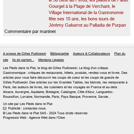
le 50 Best au Pérou, les plaisirs de Fabio
Gourgel à la Plage de Verchant, le
Village International de la Gastronomie
fête ses 10 ans, les bons tours de
Jérémy Gabarrot au Palladia de Purpan
Commentaire par martinet
A propos de Gilles Pudlowski
Bibliographie
Auteurs & Collaborateurs
Plan du
site
Ils en parlent...
Mentions Légales
Les Pieds dans le Plat, le blog de
Gilles Pudlowski
. Le blog d'un critique
Gastronomique : critiques de restaurants, hôtels, produits, rendez-vous et livres. Des
articles pour vous faire découvrir les coups de coeur et les coups de gueule de
Gilles Pudlowski. Des articles sur les Grandes Tables, les bistrots, les restaurants à
Paris, les auteurs de livres, les cuisiniers et les voyages en France et au-delà :
Alsace, Auvergne, Aquitaine, Bretagne, Catalogne, Côte d'Azur, Languedoc-
Roussillon, Lorraine, Normandie, Paris, Pays Basque, Provence, Savoie...
Un site par Les Pieds dans le Plat
Publicité : contactez-nous.

© Les Pieds dans le Plat SAS - 2024 Tous droits réservés
Progressio Web : Agence Web dans l'Oise