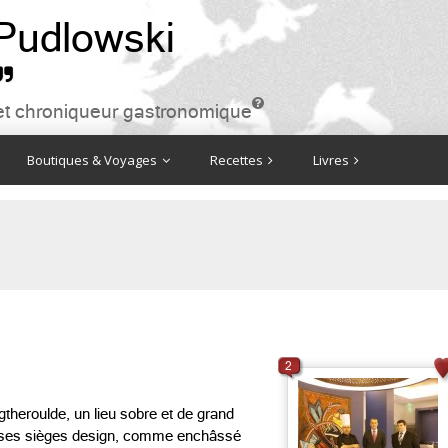
 Pudlowski


ire et chroniqueur gastronomique
Boutiques & Voyages
Recettes
Livres
2
gtheroulde, un lieu sobre et de grand
t ses sièges design, comme enchâssé