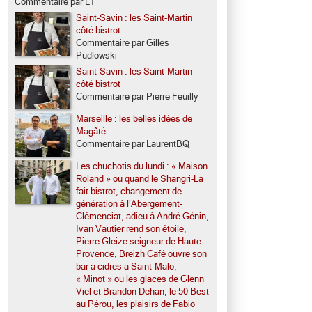
Commentaire par LT
Saint-Savin : les Saint-Martin
côté bistrot
Commentaire par Gilles
Pudlowski
Saint-Savin : les Saint-Martin
côté bistrot
Commentaire par Pierre Feuilly
Marseille : les belles idées de
Magâté
Commentaire par LaurentBQ
Les chuchotis du lundi : « Maison
Roland » ou quand le Shangri-La
fait bistrot, changement de
génération à l’Abergement-
Clémenciat, adieu à André Génin,
Ivan Vautier rend son étoile,
Pierre Gleize seigneur de Haute-
Provence, Breizh Café ouvre son
bar à cidres à Saint-Malo,
« Minot » ou les glaces de Glenn
Viel et Brandon Dehan, le 50 Best
au Pérou, les plaisirs de Fabio