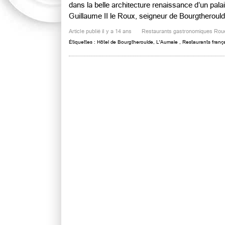
dans la belle architecture renaissance d’un pala
Guillaume II le Roux, seigneur de Bourgtheroulde. 
Article publié il y a 14 ans
Restaurants gastronomiques Rou
Étiquettes :
Hôtel de Bourgtheroulde
,
L'Aumale
,
Restaurants franç