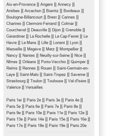
||
||
||
Aix-en-Provence
Angers
Annecy
||
||
||
||
Antibes
Arcachon
Biarritz
Bordeaux
||
||
||
Boulogne-Billancourt
Brest
Cannes
||
||
||
Chartres
Clermont-Ferrand
Colmar
||
||
||
||
Courchevel
Deauville
Dijon
Grenoble
||
||
||
Gérardmer
La Rochelle
Le Cap-Ferret
Le
||
||
||
||
||
Havre
Le Mans
Lille
Lorient
Lyon
||
||
||
||
Marseille
Megève
Metz
Montpellier
||
||
||
||
Nancy
Nantes
Neuilly-sur-Seine
Nice
||
||
||
||
Nîmes
Orléans
Porto-Vecchio
Quimper
||
||
||
Reims
Rennes
Rouen
Saint-Germain-en-
||
||
||
||
Laye
Saint-Malo
Saint-Tropez
Saverne
||
||
||
||
Strasbourg
Toulon
Toulouse
Val d'Isère
||
Valence
Versailles
||
||
||
||
Paris 1er
Paris 2e
Paris 3e
Paris 4e
||
||
||
||
Paris 5e
Paris 6e
Paris 7e
Paris 8e
||
||
||
||
Paris 9e
Paris 10e
Paris 11e
Paris 12e
||
||
||
||
Paris 13e
Paris 14e
Paris 15e
Paris 16e
||
||
||
Paris 17e
Paris 18e
Paris 19e
Paris 20e