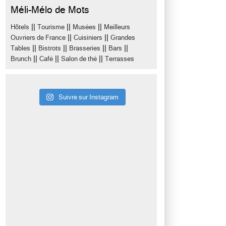
Méli-Mélo de Mots
||
||
||
Hôtels
Tourisme
Musées
Meilleurs
||
||
Ouvriers de France
Cuisiniers
Grandes
||
||
||
||
Tables
Bistrots
Brasseries
Bars
||
||
||
Brunch
Café
Salon de thé
Terrasses
Suivre sur Instagram