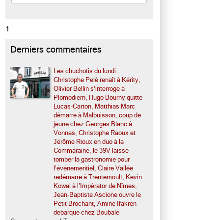
1
Derniers commentaires
Les chuchotis du lundi :
Christophe Pelé renaît à Kérity,
Olivier Bellin s’interroge à
Plomodiern, Hugo Bourny quitte
Lucas-Carton, Matthias Marc
démarre à Malbuisson, coup de
jeune chez Georges Blanc à
Vonnas, Christophe Raoux et
Jérôme Rioux en duo à la
Commaraine, le 39V laisse
tomber la gastronomie pour
l’événementiel, Claire Vallée
redémarre à Trentemoult, Kevin
Kowal à l’Impérator de Nîmes,
Jean-Baptiste Ascione ouvre le
Petit Brochant, Amine Ifakren
débarque chez Boubalé