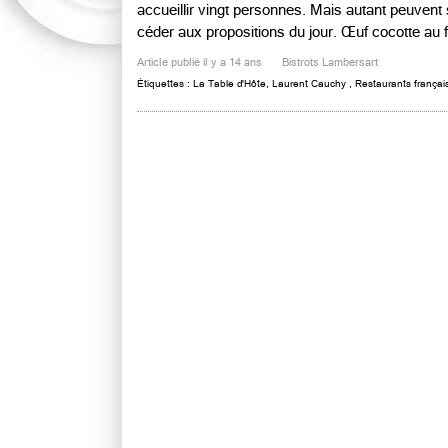
accueillir vingt personnes. Mais autant peuvent 
céder aux propositions du jour. Œuf cocotte au fo
Article publié il y a 14 ans
Bistrots Lambersart
Étiquettes :
La Table d'Hôte
,
Laurent Cauchy
,
Restaurants françai