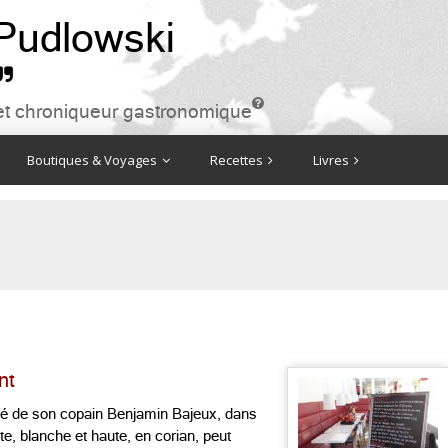
 Pudlowski


ire et chroniqueur gastronomique
Boutiques & Voyages
Recettes
Livres
nt
ôté de son copain Benjamin Bajeux, dans
te, blanche et haute, en corian, peut