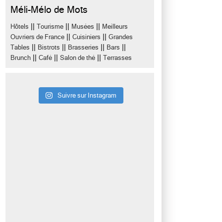
Méli-Mélo de Mots
||
||
||
Hôtels
Tourisme
Musées
Meilleurs
||
||
Ouvriers de France
Cuisiniers
Grandes
||
||
||
||
Tables
Bistrots
Brasseries
Bars
||
||
||
Brunch
Café
Salon de thé
Terrasses
Suivre sur Instagram