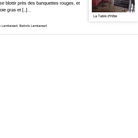
se blottir près des banquettes rouges, et
ie gras et […]...
La Table d'Hôte
s Lambersart
,
Bistrots Lambersart