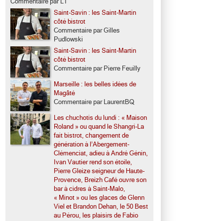
Commentaire par LT
Saint-Savin : les Saint-Martin
côté bistrot
Commentaire par Gilles
Pudlowski
Saint-Savin : les Saint-Martin
côté bistrot
Commentaire par Pierre Feuilly
Marseille : les belles idées de
Magâté
Commentaire par LaurentBQ
Les chuchotis du lundi : « Maison
Roland » ou quand le Shangri-La
fait bistrot, changement de
génération à l’Abergement-
Clémenciat, adieu à André Génin,
Ivan Vautier rend son étoile,
Pierre Gleize seigneur de Haute-
Provence, Breizh Café ouvre son
bar à cidres à Saint-Malo,
« Minot » ou les glaces de Glenn
Viel et Brandon Dehan, le 50 Best
au Pérou, les plaisirs de Fabio