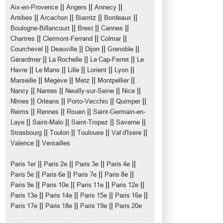
||
||
||
Aix-en-Provence
Angers
Annecy
||
||
||
||
Antibes
Arcachon
Biarritz
Bordeaux
||
||
||
Boulogne-Billancourt
Brest
Cannes
||
||
||
Chartres
Clermont-Ferrand
Colmar
||
||
||
||
Courchevel
Deauville
Dijon
Grenoble
||
||
||
Gérardmer
La Rochelle
Le Cap-Ferret
Le
||
||
||
||
||
Havre
Le Mans
Lille
Lorient
Lyon
||
||
||
||
Marseille
Megève
Metz
Montpellier
||
||
||
||
Nancy
Nantes
Neuilly-sur-Seine
Nice
||
||
||
||
Nîmes
Orléans
Porto-Vecchio
Quimper
||
||
||
Reims
Rennes
Rouen
Saint-Germain-en-
||
||
||
||
Laye
Saint-Malo
Saint-Tropez
Saverne
||
||
||
||
Strasbourg
Toulon
Toulouse
Val d'Isère
||
Valence
Versailles
||
||
||
||
Paris 1er
Paris 2e
Paris 3e
Paris 4e
||
||
||
||
Paris 5e
Paris 6e
Paris 7e
Paris 8e
||
||
||
||
Paris 9e
Paris 10e
Paris 11e
Paris 12e
||
||
||
||
Paris 13e
Paris 14e
Paris 15e
Paris 16e
||
||
||
Paris 17e
Paris 18e
Paris 19e
Paris 20e