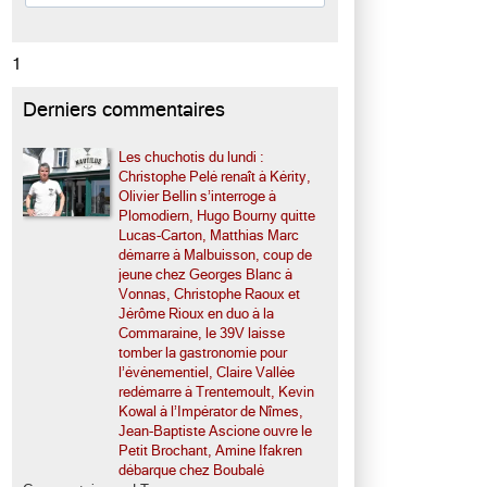
1
Derniers commentaires
Les chuchotis du lundi :
Christophe Pelé renaît à Kérity,
Olivier Bellin s’interroge à
Plomodiern, Hugo Bourny quitte
Lucas-Carton, Matthias Marc
démarre à Malbuisson, coup de
jeune chez Georges Blanc à
Vonnas, Christophe Raoux et
Jérôme Rioux en duo à la
Commaraine, le 39V laisse
tomber la gastronomie pour
l’événementiel, Claire Vallée
redémarre à Trentemoult, Kevin
Kowal à l’Impérator de Nîmes,
Jean-Baptiste Ascione ouvre le
Petit Brochant, Amine Ifakren
débarque chez Boubalé