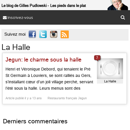
Le blog de Gilles Pudlowski
Les pieds dans le plat
Inscrivez-vous

Suivez moi
La Halle
7
Jegun: le charme sous la halle
Henri et Véronique Debord, qui tenaient le Pré
St Germain à Louviers, se sont ralliés au Gers,
La Halle
s’installant cœur d’un joli village perché, servant
l’été sous la halle. Leurs menus sont des
affaires en or, qui permettent de goûter sans
Article publié il y a 13 ans
Restaurants français Jegun
risquer la ruine la terrine de foie gras mi-cuit ou
la crème brûlée au foie […]...
Derniers commentaires