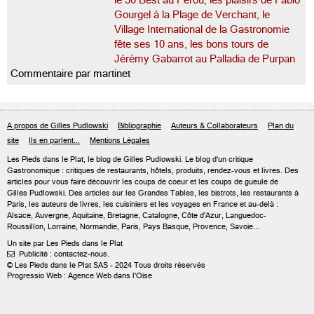
le 50 Best au Pérou, les plaisirs de Fabio
Gourgel à la Plage de Verchant, le
Village International de la Gastronomie
fête ses 10 ans, les bons tours de
Jérémy Gabarrot au Palladia de Purpan
Commentaire par martinet
A propos de Gilles Pudlowski
Bibliographie
Auteurs & Collaborateurs
Plan du
site
Ils en parlent...
Mentions Légales
Les Pieds dans le Plat, le blog de
Gilles Pudlowski
. Le blog d'un critique
Gastronomique : critiques de restaurants, hôtels, produits, rendez-vous et livres. Des
articles pour vous faire découvrir les coups de coeur et les coups de gueule de
Gilles Pudlowski. Des articles sur les Grandes Tables, les bistrots, les restaurants à
Paris, les auteurs de livres, les cuisiniers et les voyages en France et au-delà :
Alsace, Auvergne, Aquitaine, Bretagne, Catalogne, Côte d'Azur, Languedoc-
Roussillon, Lorraine, Normandie, Paris, Pays Basque, Provence, Savoie...
Un site par Les Pieds dans le Plat
Publicité : contactez-nous.

© Les Pieds dans le Plat SAS - 2024 Tous droits réservés
Progressio Web : Agence Web dans l'Oise