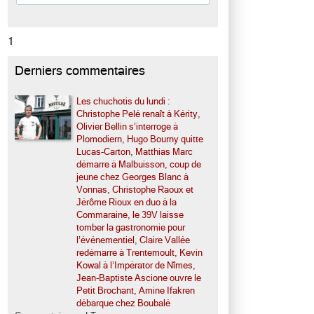
1
Derniers commentaires
Les chuchotis du lundi :
Christophe Pelé renaît à Kérity,
Olivier Bellin s’interroge à
Plomodiern, Hugo Bourny quitte
Lucas-Carton, Matthias Marc
démarre à Malbuisson, coup de
jeune chez Georges Blanc à
Vonnas, Christophe Raoux et
Jérôme Rioux en duo à la
Commaraine, le 39V laisse
tomber la gastronomie pour
l’événementiel, Claire Vallée
redémarre à Trentemoult, Kevin
Kowal à l’Impérator de Nîmes,
Jean-Baptiste Ascione ouvre le
Petit Brochant, Amine Ifakren
débarque chez Boubalé