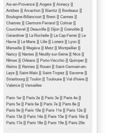
||
||
||
Aix-en-Provence
Angers
Annecy
||
||
||
||
Antibes
Arcachon
Biarritz
Bordeaux
||
||
||
Boulogne-Billancourt
Brest
Cannes
||
||
||
Chartres
Clermont-Ferrand
Colmar
||
||
||
||
Courchevel
Deauville
Dijon
Grenoble
||
||
||
Gérardmer
La Rochelle
Le Cap-Ferret
Le
||
||
||
||
||
Havre
Le Mans
Lille
Lorient
Lyon
||
||
||
||
Marseille
Megève
Metz
Montpellier
||
||
||
||
Nancy
Nantes
Neuilly-sur-Seine
Nice
||
||
||
||
Nîmes
Orléans
Porto-Vecchio
Quimper
||
||
||
Reims
Rennes
Rouen
Saint-Germain-en-
||
||
||
||
Laye
Saint-Malo
Saint-Tropez
Saverne
||
||
||
||
Strasbourg
Toulon
Toulouse
Val d'Isère
||
Valence
Versailles
||
||
||
||
Paris 1er
Paris 2e
Paris 3e
Paris 4e
||
||
||
||
Paris 5e
Paris 6e
Paris 7e
Paris 8e
||
||
||
||
Paris 9e
Paris 10e
Paris 11e
Paris 12e
||
||
||
||
Paris 13e
Paris 14e
Paris 15e
Paris 16e
||
||
||
Paris 17e
Paris 18e
Paris 19e
Paris 20e