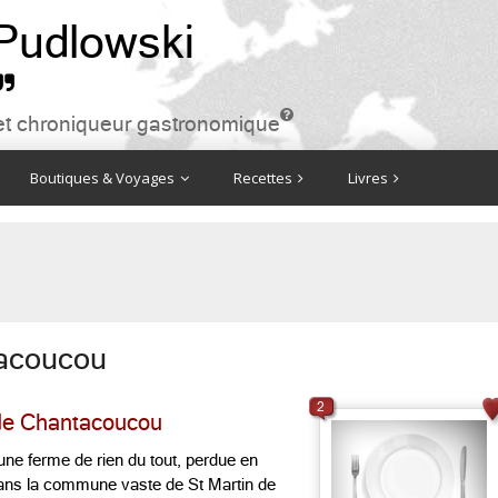
 Pudlowski


ire et chroniqueur gastronomique
Boutiques & Voyages
Recettes
Livres
acoucou
2
r de Chantacoucou
une ferme de rien du tout, perdue en
ans la commune vaste de St Martin de