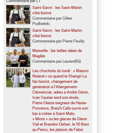
Commentaire par LT
Saint-Savin : les Saint-Martin
côté bistrot
Commentaire par Gilles
Pudlowski
Saint-Savin : les Saint-Martin
côté bistrot
Commentaire par Pierre Feuilly
Marseille : les belles idées de
Magâté
Commentaire par LaurentBQ
Les chuchotis du lundi : « Maison
Roland » ou quand le Shangri-La
fait bistrot, changement de
génération à l’Abergement-
Clémenciat, adieu à André Génin,
Ivan Vautier rend son étoile,
Pierre Gleize seigneur de Haute-
Provence, Breizh Café ouvre son
bar à cidres à Saint-Malo,
« Minot » ou les glaces de Glenn
Viel et Brandon Dehan, le 50 Best
au Pérou, les plaisirs de Fabio