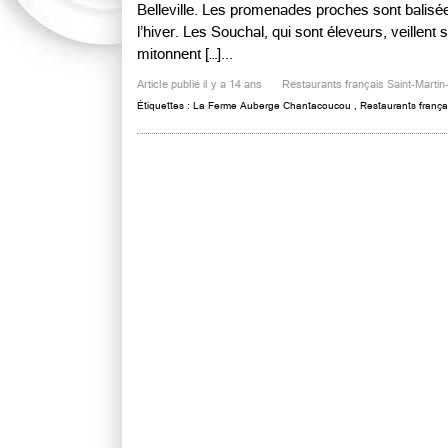
Belleville. Les promenades proches sont balis
l’hiver. Les Souchal, qui sont éleveurs, veillent
mitonnent […]...
Article publié il y a 14 ans
Restaurants français Saint-Martin-
Étiquettes :
La Ferme Auberge Chantacoucou
,
Restaurants françai