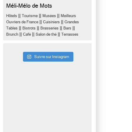
Méli-Mélo de Mots
||
||
||
Hôtels
Tourisme
Musées
Meilleurs
||
||
Ouvriers de France
Cuisiniers
Grandes
||
||
||
||
Tables
Bistrots
Brasseries
Bars
||
||
||
Brunch
Café
Salon de thé
Terrasses
Suivre sur Instagram