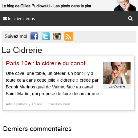
Le blog de Gilles Pudlowski
Les pieds dans le plat
Inscrivez-vous

Suivez moi
La Cidrerie
Paris 10e : la cidrerie du canal
Une cave, une table, un atelier, un bar : il y a
toute cela dans cette jolie « cidrerie » créée par
La Cidrerie
Benoit Marinos quai de Valmy, face au canal
Saint-Martin, qui propose de faire découvrir une
cinquantaine de cidres, poirés ou de pet’nat’
Article publié il y a 5 ans
Cavistes Paris
(comprenez : « pétillants naturels) aux
néophytes. Ceux-ci viennent de Normandie
(comme celui de […]...
Derniers commentaires