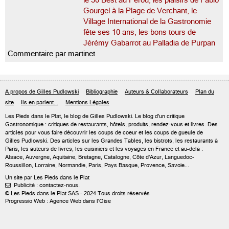
le 50 Best au Pérou, les plaisirs de Fabio
Gourgel à la Plage de Verchant, le
Village International de la Gastronomie
fête ses 10 ans, les bons tours de
Jérémy Gabarrot au Palladia de Purpan
Commentaire par martinet
A propos de Gilles Pudlowski
Bibliographie
Auteurs & Collaborateurs
Plan du
site
Ils en parlent...
Mentions Légales
Les Pieds dans le Plat, le blog de
Gilles Pudlowski
. Le blog d'un critique
Gastronomique : critiques de restaurants, hôtels, produits, rendez-vous et livres. Des
articles pour vous faire découvrir les coups de coeur et les coups de gueule de
Gilles Pudlowski. Des articles sur les Grandes Tables, les bistrots, les restaurants à
Paris, les auteurs de livres, les cuisiniers et les voyages en France et au-delà :
Alsace, Auvergne, Aquitaine, Bretagne, Catalogne, Côte d'Azur, Languedoc-
Roussillon, Lorraine, Normandie, Paris, Pays Basque, Provence, Savoie...
Un site par Les Pieds dans le Plat
Publicité : contactez-nous.

© Les Pieds dans le Plat SAS - 2024 Tous droits réservés
Progressio Web : Agence Web dans l'Oise