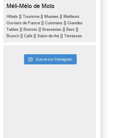
Méli-Mélo de Mots
||
||
||
Hôtels
Tourisme
Musées
Meilleurs
||
||
Ouvriers de France
Cuisiniers
Grandes
||
||
||
||
Tables
Bistrots
Brasseries
Bars
||
||
||
Brunch
Café
Salon de thé
Terrasses
Suivre sur Instagram