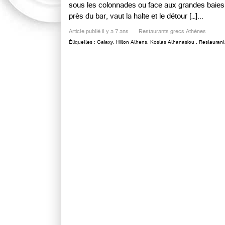
sous les colonnades ou face aux grandes baies 
près du bar, vaut la halte et le détour […]...
Article publié il y a 7 ans
Restaurants grecs Athènes
Étiquettes :
Galaxy
,
Hilton Athens
,
Kostas Athanasiou
,
Restaurant