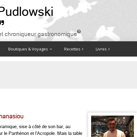
 Pudlowski


ire et chroniqueur gastronomique
Boutiques & Voyages
Recettes
Livres
thanasiou
oramique, sise à côté de son bar, au
r le Parthénon et l’Acropole. Mais la table