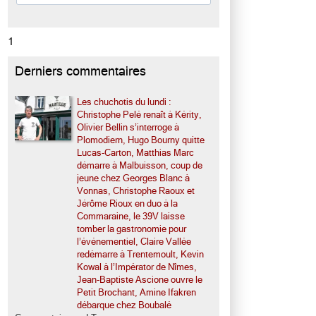
1
Derniers commentaires
Les chuchotis du lundi :
Christophe Pelé renaît à Kérity,
Olivier Bellin s’interroge à
Plomodiern, Hugo Bourny quitte
Lucas-Carton, Matthias Marc
démarre à Malbuisson, coup de
jeune chez Georges Blanc à
Vonnas, Christophe Raoux et
Jérôme Rioux en duo à la
Commaraine, le 39V laisse
tomber la gastronomie pour
l’événementiel, Claire Vallée
redémarre à Trentemoult, Kevin
Kowal à l’Impérator de Nîmes,
Jean-Baptiste Ascione ouvre le
Petit Brochant, Amine Ifakren
débarque chez Boubalé