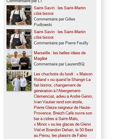
Commentaire par LT
Saint-Savin : les Saint-Martin
côté bistrot
Commentaire par Gilles
Pudlowski
Saint-Savin : les Saint-Martin
côté bistrot
Commentaire par Pierre Feuilly
Marseille : les belles idées de
Magâté
Commentaire par LaurentBQ
Les chuchotis du lundi : « Maison
Roland » ou quand le Shangri-La
fait bistrot, changement de
génération à l’Abergement-
Clémenciat, adieu à André Génin,
Ivan Vautier rend son étoile,
Pierre Gleize seigneur de Haute-
Provence, Breizh Café ouvre son
bar à cidres à Saint-Malo,
« Minot » ou les glaces de Glenn
Viel et Brandon Dehan, le 50 Best
au Pérou, les plaisirs de Fabio