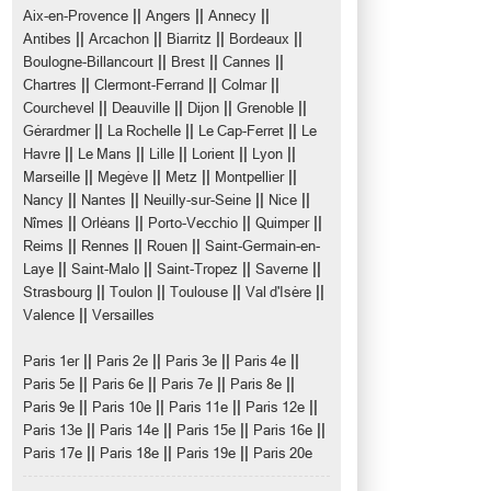
||
||
||
Aix-en-Provence
Angers
Annecy
||
||
||
||
Antibes
Arcachon
Biarritz
Bordeaux
||
||
||
Boulogne-Billancourt
Brest
Cannes
||
||
||
Chartres
Clermont-Ferrand
Colmar
||
||
||
||
Courchevel
Deauville
Dijon
Grenoble
||
||
||
Gérardmer
La Rochelle
Le Cap-Ferret
Le
||
||
||
||
||
Havre
Le Mans
Lille
Lorient
Lyon
||
||
||
||
Marseille
Megève
Metz
Montpellier
||
||
||
||
Nancy
Nantes
Neuilly-sur-Seine
Nice
||
||
||
||
Nîmes
Orléans
Porto-Vecchio
Quimper
||
||
||
Reims
Rennes
Rouen
Saint-Germain-en-
||
||
||
||
Laye
Saint-Malo
Saint-Tropez
Saverne
||
||
||
||
Strasbourg
Toulon
Toulouse
Val d'Isère
||
Valence
Versailles
||
||
||
||
Paris 1er
Paris 2e
Paris 3e
Paris 4e
||
||
||
||
Paris 5e
Paris 6e
Paris 7e
Paris 8e
||
||
||
||
Paris 9e
Paris 10e
Paris 11e
Paris 12e
||
||
||
||
Paris 13e
Paris 14e
Paris 15e
Paris 16e
||
||
||
Paris 17e
Paris 18e
Paris 19e
Paris 20e