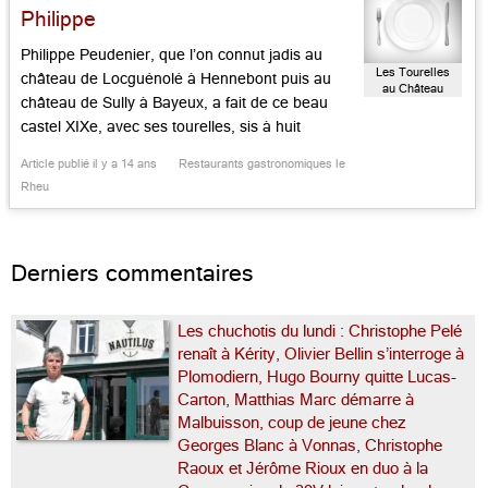
Philippe
Philippe Peudenier, que l’on connut jadis au
Les Tourelles
château de Locguénolé à Hennebont puis au
au Château
château de Sully à Bayeux, a fait de ce beau
d’Apigné
castel XIXe, avec ses tourelles, sis à huit
kilomètres de la place des Lices, une étape
Article publié il y a 14 ans
Restaurants gastronomiques le
gourmande de qualité. Le lieu a été rénové avec
Rheu
grâce par l’entreprenant Karim Khan, Il […]...
Derniers commentaires
Les chuchotis du lundi : Christophe Pelé
renaît à Kérity, Olivier Bellin s’interroge à
Plomodiern, Hugo Bourny quitte Lucas-
Carton, Matthias Marc démarre à
Malbuisson, coup de jeune chez
Georges Blanc à Vonnas, Christophe
Raoux et Jérôme Rioux en duo à la