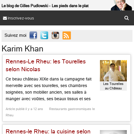
Le blog de Gilles Pudlowski
Les pieds dans le plat
Inscrivez-vous

Suivez moi
Karim Khan
Rennes-Le Rheu: les Tourelles
selon Nicolas
Ce beau château XIXe dans la campagne fait
Les Tourelles
merveille avec ses tourelles, ses chambres
au Château
soignées, son mobilier ancien, ses salles à
d’Apigné
manger avec voûtes, ses beaux tissus et ses
miroirs. Karim Khan veille sur le lieu avec grâce
Article publié il y a 12 ans
Restaurants gastronomiques le
tandis que le service s’efforce de suivre le
Rheu
mouvement des choses. La nouveauté? La
cuisine soignée, bretonne, […]...
Rennes-le Rheu: la cuisine selon