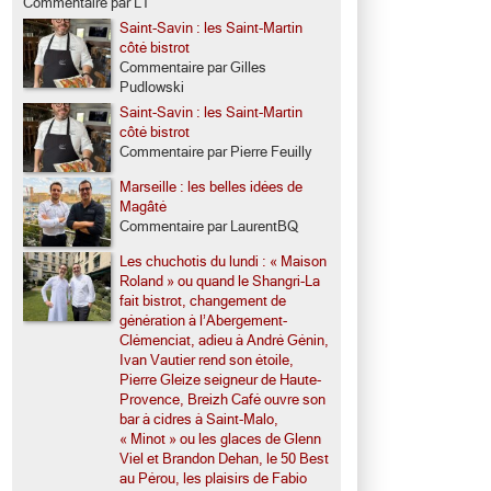
Commentaire par LT
Saint-Savin : les Saint-Martin
côté bistrot
Commentaire par Gilles
Pudlowski
Saint-Savin : les Saint-Martin
côté bistrot
Commentaire par Pierre Feuilly
Marseille : les belles idées de
Magâté
Commentaire par LaurentBQ
Les chuchotis du lundi : « Maison
Roland » ou quand le Shangri-La
fait bistrot, changement de
génération à l’Abergement-
Clémenciat, adieu à André Génin,
Ivan Vautier rend son étoile,
Pierre Gleize seigneur de Haute-
Provence, Breizh Café ouvre son
bar à cidres à Saint-Malo,
« Minot » ou les glaces de Glenn
Viel et Brandon Dehan, le 50 Best
au Pérou, les plaisirs de Fabio