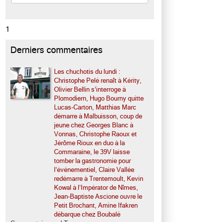
1
Derniers commentaires
Les chuchotis du lundi :
Christophe Pelé renaît à Kérity,
Olivier Bellin s’interroge à
Plomodiern, Hugo Bourny quitte
Lucas-Carton, Matthias Marc
démarre à Malbuisson, coup de
jeune chez Georges Blanc à
Vonnas, Christophe Raoux et
Jérôme Rioux en duo à la
Commaraine, le 39V laisse
tomber la gastronomie pour
l’événementiel, Claire Vallée
redémarre à Trentemoult, Kevin
Kowal à l’Impérator de Nîmes,
Jean-Baptiste Ascione ouvre le
Petit Brochant, Amine Ifakren
débarque chez Boubalé