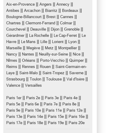
||
||
||
Aix-en-Provence
Angers
Annecy
||
||
||
||
Antibes
Arcachon
Biarritz
Bordeaux
||
||
||
Boulogne-Billancourt
Brest
Cannes
||
||
||
Chartres
Clermont-Ferrand
Colmar
||
||
||
||
Courchevel
Deauville
Dijon
Grenoble
||
||
||
Gérardmer
La Rochelle
Le Cap-Ferret
Le
||
||
||
||
||
Havre
Le Mans
Lille
Lorient
Lyon
||
||
||
||
Marseille
Megève
Metz
Montpellier
||
||
||
||
Nancy
Nantes
Neuilly-sur-Seine
Nice
||
||
||
||
Nîmes
Orléans
Porto-Vecchio
Quimper
||
||
||
Reims
Rennes
Rouen
Saint-Germain-en-
||
||
||
||
Laye
Saint-Malo
Saint-Tropez
Saverne
||
||
||
||
Strasbourg
Toulon
Toulouse
Val d'Isère
||
Valence
Versailles
||
||
||
||
Paris 1er
Paris 2e
Paris 3e
Paris 4e
||
||
||
||
Paris 5e
Paris 6e
Paris 7e
Paris 8e
||
||
||
||
Paris 9e
Paris 10e
Paris 11e
Paris 12e
||
||
||
||
Paris 13e
Paris 14e
Paris 15e
Paris 16e
||
||
||
Paris 17e
Paris 18e
Paris 19e
Paris 20e