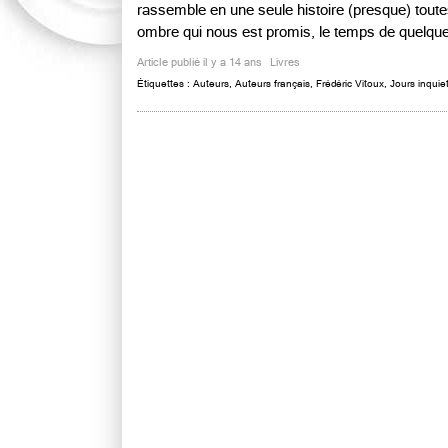
rassemble en une seule histoire (presque) tout
ombre qui nous est promis, le temps de quelques
Article publié il y a 14 ans
Livres
Étiquettes :
Auteurs
,
Auteurs français
,
Frédéric Vitoux
,
Jours inquiet