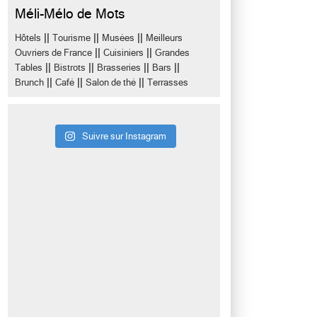
Méli-Mélo de Mots
||
||
||
Hôtels
Tourisme
Musées
Meilleurs
||
||
Ouvriers de France
Cuisiniers
Grandes
||
||
||
||
Tables
Bistrots
Brasseries
Bars
||
||
||
Brunch
Café
Salon de thé
Terrasses
Suivre sur Instagram