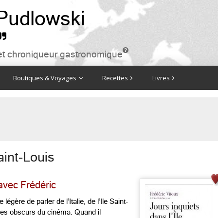
 Pudlowski


ire et chroniqueur gastronomique
Boutiques & Voyages
Recettes
Livres
aint-Louis
avec Frédéric
égère de parler de l’Italie, de l’Ile Saint-
des obscurs du cinéma. Quand il