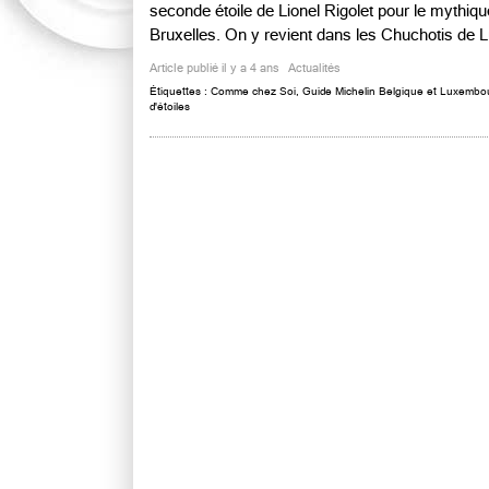
seconde étoile de Lionel Rigolet pour le mythi
Bruxelles. On y revient dans les Chuchotis de L
Article publié il y a 4 ans
Actualités
Étiquettes :
Comme chez Soi
,
Guide Michelin Belgique et Luxembo
d'étoiles