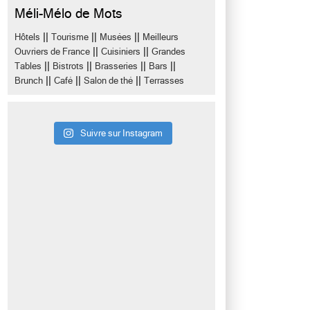
Méli-Mélo de Mots
||
||
||
Hôtels
Tourisme
Musées
Meilleurs
||
||
Ouvriers de France
Cuisiniers
Grandes
||
||
||
||
Tables
Bistrots
Brasseries
Bars
||
||
||
Brunch
Café
Salon de thé
Terrasses
Suivre sur Instagram