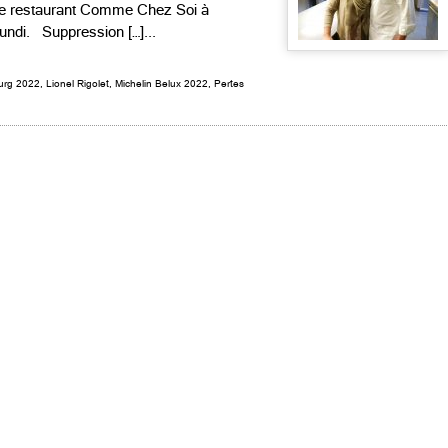
que restaurant Comme Chez Soi à
undi. Suppression […]...
urg 2022
,
Lionel Rigolet
,
Michelin Belux 2022
,
Pertes