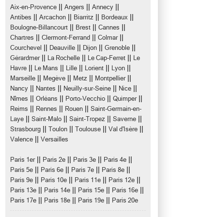
||
||
||
Aix-en-Provence
Angers
Annecy
||
||
||
||
Antibes
Arcachon
Biarritz
Bordeaux
||
||
||
Boulogne-Billancourt
Brest
Cannes
||
||
||
Chartres
Clermont-Ferrand
Colmar
||
||
||
||
Courchevel
Deauville
Dijon
Grenoble
||
||
||
Gérardmer
La Rochelle
Le Cap-Ferret
Le
||
||
||
||
||
Havre
Le Mans
Lille
Lorient
Lyon
||
||
||
||
Marseille
Megève
Metz
Montpellier
||
||
||
||
Nancy
Nantes
Neuilly-sur-Seine
Nice
||
||
||
||
Nîmes
Orléans
Porto-Vecchio
Quimper
||
||
||
Reims
Rennes
Rouen
Saint-Germain-en-
||
||
||
||
Laye
Saint-Malo
Saint-Tropez
Saverne
||
||
||
||
Strasbourg
Toulon
Toulouse
Val d'Isère
||
Valence
Versailles
||
||
||
||
Paris 1er
Paris 2e
Paris 3e
Paris 4e
||
||
||
||
Paris 5e
Paris 6e
Paris 7e
Paris 8e
||
||
||
||
Paris 9e
Paris 10e
Paris 11e
Paris 12e
||
||
||
||
Paris 13e
Paris 14e
Paris 15e
Paris 16e
||
||
||
Paris 17e
Paris 18e
Paris 19e
Paris 20e