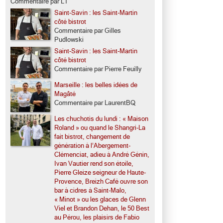
Commentaire par LT
Saint-Savin : les Saint-Martin
côté bistrot
Commentaire par Gilles
Pudlowski
Saint-Savin : les Saint-Martin
côté bistrot
Commentaire par Pierre Feuilly
Marseille : les belles idées de
Magâté
Commentaire par LaurentBQ
Les chuchotis du lundi : « Maison
Roland » ou quand le Shangri-La
fait bistrot, changement de
génération à l’Abergement-
Clémenciat, adieu à André Génin,
Ivan Vautier rend son étoile,
Pierre Gleize seigneur de Haute-
Provence, Breizh Café ouvre son
bar à cidres à Saint-Malo,
« Minot » ou les glaces de Glenn
Viel et Brandon Dehan, le 50 Best
au Pérou, les plaisirs de Fabio