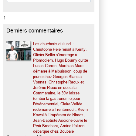
1
Derniers commentaires
Les chuchotis du lundi :
Christophe Pelé renaît à Kérity,
Olivier Bellin s’interroge à
Plomodiern, Hugo Bourny quitte
Lucas-Carton, Matthias Marc
démarre à Malbuisson, coup de
jeune chez Georges Blanc à
Vonnas, Christophe Raoux et
Jérôme Rioux en duo à la
Commaraine, le 39V laisse
tomber la gastronomie pour
l’événementiel, Claire Vallée
redémarre à Trentemoult, Kevin
Kowal à l’Impérator de Nîmes,
Jean-Baptiste Ascione ouvre le
Petit Brochant, Amine Ifakren
débarque chez Boubalé