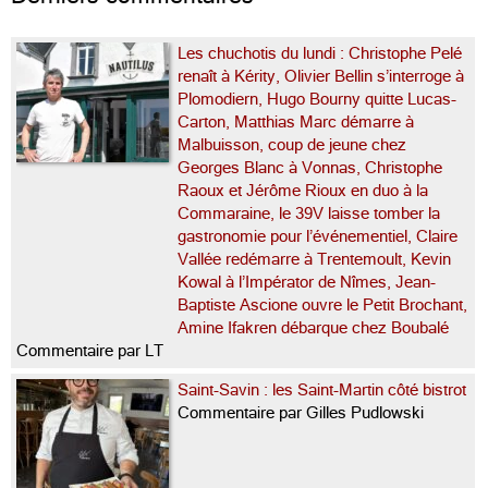
Les chuchotis du lundi : Christophe Pelé
renaît à Kérity, Olivier Bellin s’interroge à
Plomodiern, Hugo Bourny quitte Lucas-
Carton, Matthias Marc démarre à
Malbuisson, coup de jeune chez
Georges Blanc à Vonnas, Christophe
Raoux et Jérôme Rioux en duo à la
Commaraine, le 39V laisse tomber la
gastronomie pour l’événementiel, Claire
Vallée redémarre à Trentemoult, Kevin
Kowal à l’Impérator de Nîmes, Jean-
Baptiste Ascione ouvre le Petit Brochant,
Amine Ifakren débarque chez Boubalé
Commentaire par LT
Saint-Savin : les Saint-Martin côté bistrot
Commentaire par Gilles Pudlowski