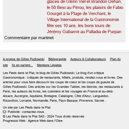
glaces de Glenn Viel et Brandon Dehan,
le 50 Best au Pérou, les plaisirs de Fabio
Gourgel à la Plage de Verchant, le
Village International de la Gastronomie
fête ses 10 ans, les bons tours de
Jérémy Gabarrot au Palladia de Purpan
Commentaire par martinet
A propos de Gilles Pudlowski
Bibliographie
Auteurs & Collaborateurs
Plan du
site
Ils en parlent...
Mentions Légales
Les Pieds dans le Plat, le blog de
Gilles Pudlowski
. Le blog d'un critique
Gastronomique : critiques de restaurants, hôtels, produits, rendez-vous et livres. Des
articles pour vous faire découvrir les coups de coeur et les coups de gueule de
Gilles Pudlowski. Des articles sur les Grandes Tables, les bistrots, les restaurants à
Paris, les auteurs de livres, les cuisiniers et les voyages en France et au-delà :
Alsace, Auvergne, Aquitaine, Bretagne, Catalogne, Côte d'Azur, Languedoc-
Roussillon, Lorraine, Normandie, Paris, Pays Basque, Provence, Savoie...
Un site par Les Pieds dans le Plat
Publicité : contactez-nous.

© Les Pieds dans le Plat SAS - 2024 Tous droits réservés
Progressio Web : Agence Web dans l'Oise