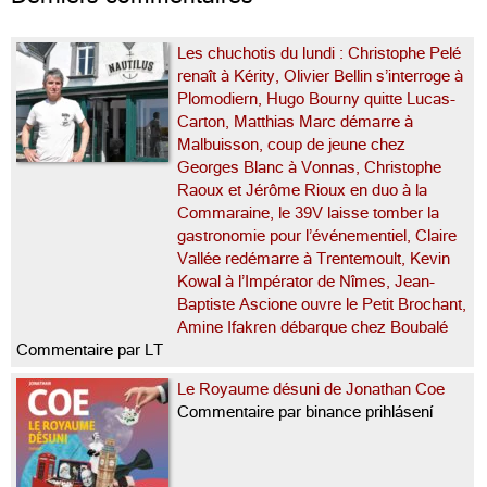
Les chuchotis du lundi : Christophe Pelé
renaît à Kérity, Olivier Bellin s’interroge à
Plomodiern, Hugo Bourny quitte Lucas-
Carton, Matthias Marc démarre à
Malbuisson, coup de jeune chez
Georges Blanc à Vonnas, Christophe
Raoux et Jérôme Rioux en duo à la
Commaraine, le 39V laisse tomber la
gastronomie pour l’événementiel, Claire
Vallée redémarre à Trentemoult, Kevin
Kowal à l’Impérator de Nîmes, Jean-
Baptiste Ascione ouvre le Petit Brochant,
Amine Ifakren débarque chez Boubalé
Commentaire par LT
Le Royaume désuni de Jonathan Coe
Commentaire par binance prihlásení