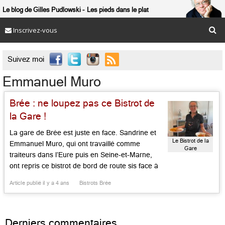
Le blog de Gilles Pudlowski
Les pieds dans le plat
Inscrivez-vous

Suivez moi
Emmanuel Muro
Brée : ne loupez pas ce Bistrot de
la Gare !
La gare de Brée est juste en face. Sandrine et
Le Bistrot de la
Emmanuel Muro, qui ont travaillé comme
Gare
traiteurs dans l’Eure puis en Seine-et-Marne,
ont repris ce bistrot de bord de route sis face à
une gare de campagne, où ils jouent les bons
Article publié il y a 4 ans
Bistrots Brée
samaritains pour un public économe et
gourmand ravi de l’aubaine. Elle accueille avec
[…]...
Derniers commentaires