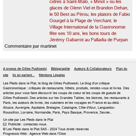
cidres à Saint-Malo, « Minot » ou les
glaces de Glenn Viel et Brandon Dehan,
le 50 Best au Pérou, les plaisirs de Fabio
Gourgel à la Plage de Verchant, le
Village International de la Gastronomie
fête ses 10 ans, les bons tours de
Jérémy Gabarrot au Palladia de Purpan
Commentaire par martinet
A propos de Gilles Pudlowski
Bibliographie
Auteurs & Collaborateurs
Plan du
site
Ils en parlent...
Mentions Légales
Les Pieds dans le Plat, le blog de
Gilles Pudlowski
. Le blog d'un critique
Gastronomique : critiques de restaurants, hôtels, produits, rendez-vous et livres. Des
articles pour vous faire découvrir les coups de coeur et les coups de gueule de
Gilles Pudlowski. Des articles sur les Grandes Tables, les bistrots, les restaurants à
Paris, les auteurs de livres, les cuisiniers et les voyages en France et au-delà :
Alsace, Auvergne, Aquitaine, Bretagne, Catalogne, Côte d'Azur, Languedoc-
Roussillon, Lorraine, Normandie, Paris, Pays Basque, Provence, Savoie...
Un site par Les Pieds dans le Plat
Publicité : contactez-nous.

© Les Pieds dans le Plat SAS - 2024 Tous droits réservés
Progressio Web : Agence Web dans l'Oise