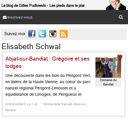
Le blog de Gilles Pudlowski
Les pieds dans le plat
Inscrivez-vous

Suivez moi
Elisabeth Schwal
Abjat-sur-Bandiat : Grégoire et ses
lodges
Une découverte dans les bois du Périgord Vert,
Domaine du
en lisière de la Haute Vienne, au coeur du parc
Bandiat
naturel régional Périgord-Limousin et à
équidistance de Limoges, de Périgueux et
d’Angoulême : le domaine du Bandiat, créé par
Article publié il y a 1 an
Restaurants français Abjat-sur-
la passionnée Elisabeth Schwal, qui vécut
Bandiat
longtemps à Taïwan et à Paris, où elle géra des
hôtels et […]...