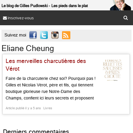
Le blog de Gilles Pudlowski
Les pieds dans le plat
Inscrivez-vous

Suivez moi
Eliane Cheung
Les merveilles charcutières des
Vérot
Faire de la charcuterie chez soi? Pourquoi pas !
Gilles et Nicolas Vérot, père et fils, qui tiennent
boutique glorieuse rue Notre-Dame des
Champs, confient ici leurs secrets et proposent
89 recettes réalisables par tous, sans devoir
Article publié il y a 5 ans
Livres
posséder un bagage technique d’importance, ni
un matériel de haute volée. Chacun, en
feuilletant ces pages joliment illustrées, […]...
Derniers commentaires