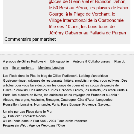
glaces de Glenn Viel et Brandon Dehan,
le 50 Best au Pérou, les plaisirs de Fabio
Gourgel à la Plage de Verchant, le
Village International de la Gastronomie
fête ses 10 ans, les bons tours de
Jérémy Gabarrot au Palladia de Purpan
Commentaire par martinet
A propos de Gilles Pudlowski
Bibliographie
Auteurs & Collaborateurs
Plan du
site
Ils en parlent...
Mentions Légales
Les Pieds dans le Plat, le blog de
Gilles Pudlowski
. Le blog d'un critique
Gastronomique : critiques de restaurants, hôtels, produits, rendez-vous et livres. Des
articles pour vous faire découvrir les coups de coeur et les coups de gueule de
Gilles Pudlowski. Des articles sur les Grandes Tables, les bistrots, les restaurants à
Paris, les auteurs de livres, les cuisiniers et les voyages en France et au-delà :
Alsace, Auvergne, Aquitaine, Bretagne, Catalogne, Côte d'Azur, Languedoc-
Roussillon, Lorraine, Normandie, Paris, Pays Basque, Provence, Savoie...
Un site par Les Pieds dans le Plat
Publicité : contactez-nous.

© Les Pieds dans le Plat SAS - 2024 Tous droits réservés
Progressio Web : Agence Web dans l'Oise