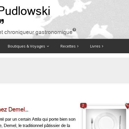
 Pudlowski


ire et chroniqueur gastronomique
Boutiques & Voyages
Recettes
Livres
2
chez Demel…
é par un certain Attila qui porte bien son
, Demel, le traditionnel pâtissier de la