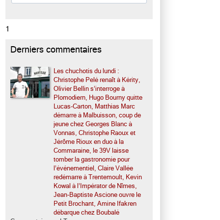
1
Derniers commentaires
Les chuchotis du lundi :
Christophe Pelé renaît à Kérity,
Olivier Bellin s’interroge à
Plomodiern, Hugo Bourny quitte
Lucas-Carton, Matthias Marc
démarre à Malbuisson, coup de
jeune chez Georges Blanc à
Vonnas, Christophe Raoux et
Jérôme Rioux en duo à la
Commaraine, le 39V laisse
tomber la gastronomie pour
l’événementiel, Claire Vallée
redémarre à Trentemoult, Kevin
Kowal à l’Impérator de Nîmes,
Jean-Baptiste Ascione ouvre le
Petit Brochant, Amine Ifakren
débarque chez Boubalé