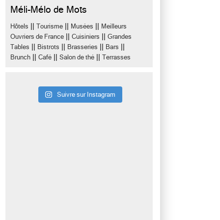
Méli-Mélo de Mots
||
||
||
Hôtels
Tourisme
Musées
Meilleurs
||
||
Ouvriers de France
Cuisiniers
Grandes
||
||
||
||
Tables
Bistrots
Brasseries
Bars
||
||
||
Brunch
Café
Salon de thé
Terrasses
Suivre sur Instagram