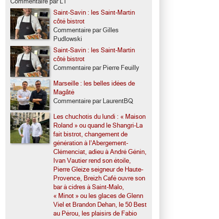
Commentaire par LT
Saint-Savin : les Saint-Martin
côté bistrot
Commentaire par Gilles
Pudlowski
Saint-Savin : les Saint-Martin
côté bistrot
Commentaire par Pierre Feuilly
Marseille : les belles idées de
Magâté
Commentaire par LaurentBQ
Les chuchotis du lundi : « Maison
Roland » ou quand le Shangri-La
fait bistrot, changement de
génération à l’Abergement-
Clémenciat, adieu à André Génin,
Ivan Vautier rend son étoile,
Pierre Gleize seigneur de Haute-
Provence, Breizh Café ouvre son
bar à cidres à Saint-Malo,
« Minot » ou les glaces de Glenn
Viel et Brandon Dehan, le 50 Best
au Pérou, les plaisirs de Fabio