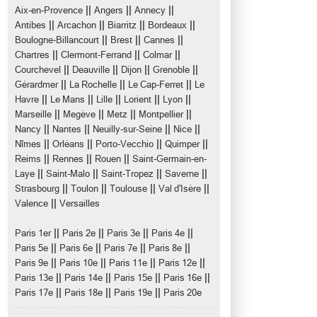
||
||
||
Aix-en-Provence
Angers
Annecy
||
||
||
||
Antibes
Arcachon
Biarritz
Bordeaux
||
||
||
Boulogne-Billancourt
Brest
Cannes
||
||
||
Chartres
Clermont-Ferrand
Colmar
||
||
||
||
Courchevel
Deauville
Dijon
Grenoble
||
||
||
Gérardmer
La Rochelle
Le Cap-Ferret
Le
||
||
||
||
||
Havre
Le Mans
Lille
Lorient
Lyon
||
||
||
||
Marseille
Megève
Metz
Montpellier
||
||
||
||
Nancy
Nantes
Neuilly-sur-Seine
Nice
||
||
||
||
Nîmes
Orléans
Porto-Vecchio
Quimper
||
||
||
Reims
Rennes
Rouen
Saint-Germain-en-
||
||
||
||
Laye
Saint-Malo
Saint-Tropez
Saverne
||
||
||
||
Strasbourg
Toulon
Toulouse
Val d'Isère
||
Valence
Versailles
||
||
||
||
Paris 1er
Paris 2e
Paris 3e
Paris 4e
||
||
||
||
Paris 5e
Paris 6e
Paris 7e
Paris 8e
||
||
||
||
Paris 9e
Paris 10e
Paris 11e
Paris 12e
||
||
||
||
Paris 13e
Paris 14e
Paris 15e
Paris 16e
||
||
||
Paris 17e
Paris 18e
Paris 19e
Paris 20e