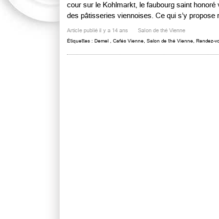
cour sur le Kohlmarkt, le faubourg saint honoré 
des pâtisseries viennoises. Ce qui s’y propose n’
Article publié il y a 14 ans
Salon de thé Vienne
Étiquettes :
Demel
,
Cafés Vienne
,
Salon de thé Vienne
,
Rendez-v