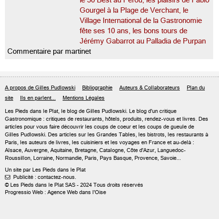
le 50 Best au Pérou, les plaisirs de Fabio
Gourgel à la Plage de Verchant, le
Village International de la Gastronomie
fête ses 10 ans, les bons tours de
Jérémy Gabarrot au Palladia de Purpan
Commentaire par martinet
A propos de Gilles Pudlowski
Bibliographie
Auteurs & Collaborateurs
Plan du
site
Ils en parlent...
Mentions Légales
Les Pieds dans le Plat, le blog de
Gilles Pudlowski
. Le blog d'un critique
Gastronomique : critiques de restaurants, hôtels, produits, rendez-vous et livres. Des
articles pour vous faire découvrir les coups de coeur et les coups de gueule de
Gilles Pudlowski. Des articles sur les Grandes Tables, les bistrots, les restaurants à
Paris, les auteurs de livres, les cuisiniers et les voyages en France et au-delà :
Alsace, Auvergne, Aquitaine, Bretagne, Catalogne, Côte d'Azur, Languedoc-
Roussillon, Lorraine, Normandie, Paris, Pays Basque, Provence, Savoie...
Un site par Les Pieds dans le Plat
Publicité : contactez-nous.

© Les Pieds dans le Plat SAS - 2024 Tous droits réservés
Progressio Web : Agence Web dans l'Oise