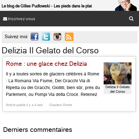
Le blog de Gilles Pudlowski
Les pieds dans le plat
Inscrivez-vous

Suivez moi
Delizia Il Gelato del Corso
Rome : une glace chez Delizia
Il y a toutes sortes de glaciers célèbres à Rome
: La Romana Via Fiume, Dei Gracchi Via di
Delizia Il Gelato
Ripetta ou dei Gracchi, Giolitti, bien sûr, près du
del Corso
Parlement, ou Pompi Via della Croce. Retenez
cependant cette exquise officine artisanale qui
Article publié il y a 4 ans
Glaciers Rome
ne paye pas de mine sur le très commerçant Via
del Corso, à deux […]...
Derniers commentaires