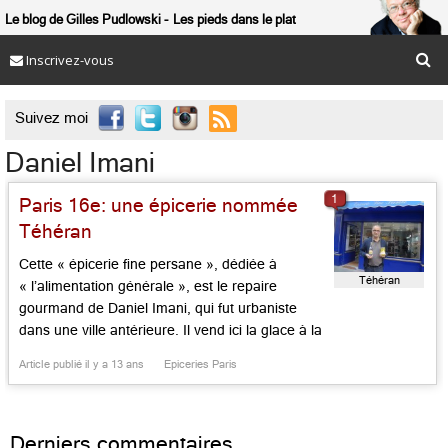
Le blog de Gilles Pudlowski
Les pieds dans le plat
Inscrivez-vous

Suivez moi
Daniel Imani
1
Paris 16e: une épicerie nommée
Téhéran
Cette « épicerie fine persane », dédiée à
Téhéran
« l’alimentation générale », est le repaire
gourmand de Daniel Imani, qui fut urbaniste
dans une ville antérieure. Il vend ici la glace à la
pistache, l’eau de rose ou celle parfumée à la
Article publié il y a 13 ans
Epiceries Paris
fleur d’oranger, comme les confitures, thés,
pâtisseries et les légumes au vinaigre de son
enfance, comme entre […]...
Derniers commentaires