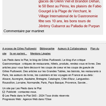
glaces de Glenn Viel et Brandon Dehan,
le 50 Best au Pérou, les plaisirs de Fabio
Gourgel à la Plage de Verchant, le
Village International de la Gastronomie
fête ses 10 ans, les bons tours de
Jérémy Gabarrot au Palladia de Purpan
Commentaire par martinet
A propos de Gilles Pudlowski
Bibliographie
Auteurs & Collaborateurs
Plan du
site
Ils en parlent...
Mentions Légales
Les Pieds dans le Plat, le blog de
Gilles Pudlowski
. Le blog d'un critique
Gastronomique : critiques de restaurants, hôtels, produits, rendez-vous et livres. Des
articles pour vous faire découvrir les coups de coeur et les coups de gueule de
Gilles Pudlowski. Des articles sur les Grandes Tables, les bistrots, les restaurants à
Paris, les auteurs de livres, les cuisiniers et les voyages en France et au-delà :
Alsace, Auvergne, Aquitaine, Bretagne, Catalogne, Côte d'Azur, Languedoc-
Roussillon, Lorraine, Normandie, Paris, Pays Basque, Provence, Savoie...
Un site par Les Pieds dans le Plat
Publicité : contactez-nous.

© Les Pieds dans le Plat SAS - 2024 Tous droits réservés
Progressio Web : Agence Web dans l'Oise