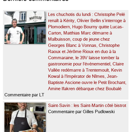
Les chuchotis du lundi : Christophe Pelé
renaît à Kérity, Olivier Bellin s’interroge à
Plomodiern, Hugo Bourny quitte Lucas-
Carton, Matthias Marc démarre à
Malbuisson, coup de jeune chez
Georges Blanc à Vonnas, Christophe
Raoux et Jérôme Rioux en duo à la
Commaraine, le 39V laisse tomber la
gastronomie pour l’événementiel, Claire
Vallée redémarre à Trentemoult, Kevin
Kowal à l’Impérator de Nîmes, Jean-
Baptiste Ascione ouvre le Petit Brochant,
Amine Ifakren débarque chez Boubalé
Commentaire par LT
Saint-Savin : les Saint-Martin côté bistrot
Commentaire par Gilles Pudlowski