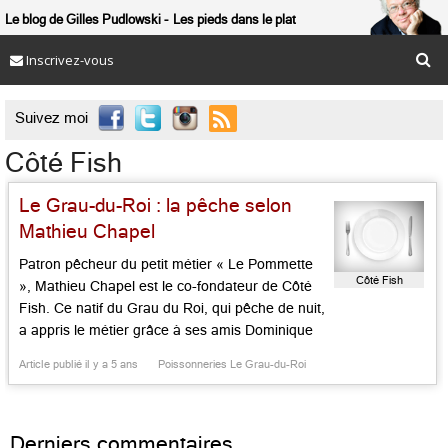
Le blog de Gilles Pudlowski
Les pieds dans le plat
Inscrivez-vous

Suivez moi
Côté Fish
Le Grau-du-Roi : la pêche selon
Mathieu Chapel
Patron pêcheur du petit métier « Le Pommette
Côté Fish
», Mathieu Chapel est le co-fondateur de Côté
Fish. Ce natif du Grau du Roi, qui pêche de nuit,
a appris le métier grâce à ses amis Dominique
Duprat, Denis Garini, Paul Gros et Albert. Son
Article publié il y a 5 ans
Poissonneries Le Grau-du-Roi
dada : la pêche éco-responsable, locale,
artisanale et responsable, respectant la […]...
Derniers commentaires