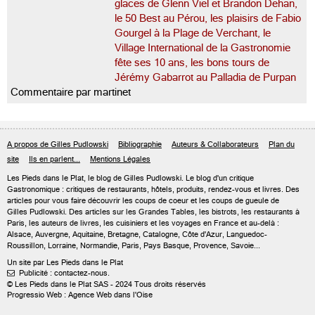
glaces de Glenn Viel et Brandon Dehan,
le 50 Best au Pérou, les plaisirs de Fabio
Gourgel à la Plage de Verchant, le
Village International de la Gastronomie
fête ses 10 ans, les bons tours de
Jérémy Gabarrot au Palladia de Purpan
Commentaire par martinet
A propos de Gilles Pudlowski
Bibliographie
Auteurs & Collaborateurs
Plan du
site
Ils en parlent...
Mentions Légales
Les Pieds dans le Plat, le blog de
Gilles Pudlowski
. Le blog d'un critique
Gastronomique : critiques de restaurants, hôtels, produits, rendez-vous et livres. Des
articles pour vous faire découvrir les coups de coeur et les coups de gueule de
Gilles Pudlowski. Des articles sur les Grandes Tables, les bistrots, les restaurants à
Paris, les auteurs de livres, les cuisiniers et les voyages en France et au-delà :
Alsace, Auvergne, Aquitaine, Bretagne, Catalogne, Côte d'Azur, Languedoc-
Roussillon, Lorraine, Normandie, Paris, Pays Basque, Provence, Savoie...
Un site par Les Pieds dans le Plat
Publicité : contactez-nous.

© Les Pieds dans le Plat SAS - 2024 Tous droits réservés
Progressio Web : Agence Web dans l'Oise