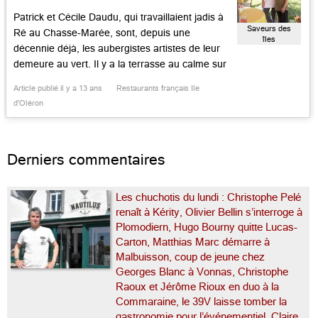
Patrick et Cécile Daudu, qui travaillaient jadis à
Saveurs des
Ré au Chasse-Marée, sont, depuis une
îles
décennie déjà, les aubergistes artistes de leur
demeure au vert. Il y a la terrasse au calme sur
son jardin tranquille, les produits d’ici et les
Article publié il y a 13 ans
Restaurants français Ile
épices d’ailleurs travaillés avec adresse par
d'Oléron
Patrick, qui apprit jadis au pays basque au
Central à […]...
Derniers commentaires
Les chuchotis du lundi : Christophe Pelé
renaît à Kérity, Olivier Bellin s’interroge à
Plomodiern, Hugo Bourny quitte Lucas-
Carton, Matthias Marc démarre à
Malbuisson, coup de jeune chez
Georges Blanc à Vonnas, Christophe
Raoux et Jérôme Rioux en duo à la
Commaraine, le 39V laisse tomber la
gastronomie pour l’événementiel, Claire