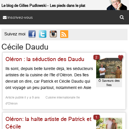
Le blog de Gilles Pudlowski
Les pieds dans le plat
Inscrivez-vous

Suivez moi
Cécile Daudu
2
Oléron : la séduction des Daudu
Ils sont, depuis belle lurette déjà, les séducteurs
artistes de la cuisine de l’île d’Oléron. Des îles
Ô Saveurs des
devrait on dire, car Patrick et Cécile Daudu qui
îles
ont voyagé un peu partout, notamment en Asie
et dans l’Océan Indien, donnent le sentiment de
Article publié il y a 9 ans
Cuisine internationale Ile
recréer une ambiance insulaire qui n’est qu’à
d'Oléron
eux, dans leur maison douce, sise […]...
1
Oléron: la halte artiste de Patrick et
Cécile