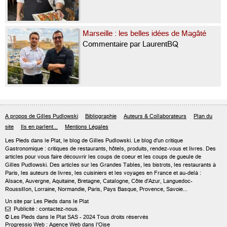
Marseille : les belles idées de Magâté
Commentaire par LaurentBQ
A propos de Gilles Pudlowski
Bibliographie
Auteurs & Collaborateurs
Plan du
site
Ils en parlent...
Mentions Légales
Les Pieds dans le Plat, le blog de
Gilles Pudlowski
. Le blog d'un critique
Gastronomique : critiques de restaurants, hôtels, produits, rendez-vous et livres. Des
articles pour vous faire découvrir les coups de coeur et les coups de gueule de
Gilles Pudlowski. Des articles sur les Grandes Tables, les bistrots, les restaurants à
Paris, les auteurs de livres, les cuisiniers et les voyages en France et au-delà :
Alsace, Auvergne, Aquitaine, Bretagne, Catalogne, Côte d'Azur, Languedoc-
Roussillon, Lorraine, Normandie, Paris, Pays Basque, Provence, Savoie...
Un site par Les Pieds dans le Plat
Publicité : contactez-nous.

© Les Pieds dans le Plat SAS - 2024 Tous droits réservés
Progressio Web : Agence Web dans l'Oise