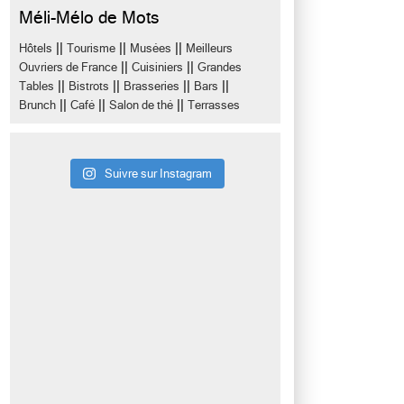
Méli-Mélo de Mots
||
||
||
Hôtels
Tourisme
Musées
Meilleurs
||
||
Ouvriers de France
Cuisiniers
Grandes
||
||
||
||
Tables
Bistrots
Brasseries
Bars
||
||
||
Brunch
Café
Salon de thé
Terrasses
Suivre sur Instagram