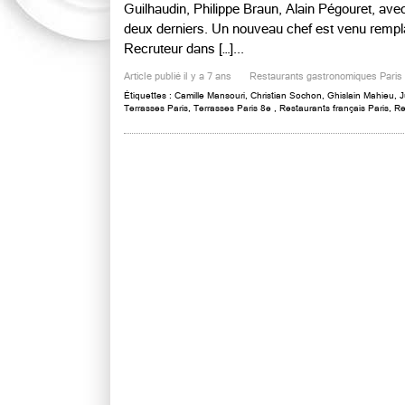
Guilhaudin, Philippe Braun, Alain Pégouret, ave
deux derniers. Un nouveau chef est venu rempla
Recruteur dans […]...
Article publié il y a 7 ans
Restaurants gastronomiques Paris
Étiquettes :
Camille Mansouri
,
Christian Sochon
,
Ghislain Mahieu
,
J
Terrasses Paris
,
Terrasses Paris 8e
,
Restaurants français Paris
,
Re