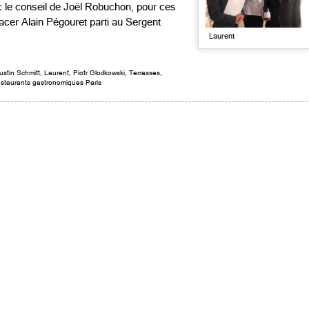
c le conseil de Joël Robuchon, pour ces
cer Alain Pégouret parti au Sergent
Laurent
ustin Schmitt
,
Laurent
,
Piotr Glodkowski
,
Terrasses
,
staurants gastronomiques Paris