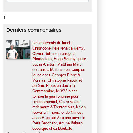
1
Derniers commentaires
Les chuchotis du lundi :
Christophe Pelé renaît à Kérity,
Olivier Bellin s’interroge à
Plomodiern, Hugo Bourny quitte
Lucas-Carton, Matthias Marc
démarre à Malbuisson, coup de
jeune chez Georges Blanc à
Vonnas, Christophe Raoux et
Jérôme Rioux en duo à la
Commaraine, le 39V laisse
tomber la gastronomie pour
l’événementiel, Claire Vallée
redémarre à Trentemoult, Kevin
Kowal à l’Impérator de Nîmes,
Jean-Baptiste Ascione ouvre le
Petit Brochant, Amine Ifakren
débarque chez Boubalé