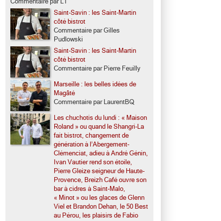
Commentaire par LT
Saint-Savin : les Saint-Martin
côté bistrot
Commentaire par Gilles
Pudlowski
Saint-Savin : les Saint-Martin
côté bistrot
Commentaire par Pierre Feuilly
Marseille : les belles idées de
Magâté
Commentaire par LaurentBQ
Les chuchotis du lundi : « Maison
Roland » ou quand le Shangri-La
fait bistrot, changement de
génération à l’Abergement-
Clémenciat, adieu à André Génin,
Ivan Vautier rend son étoile,
Pierre Gleize seigneur de Haute-
Provence, Breizh Café ouvre son
bar à cidres à Saint-Malo,
« Minot » ou les glaces de Glenn
Viel et Brandon Dehan, le 50 Best
au Pérou, les plaisirs de Fabio