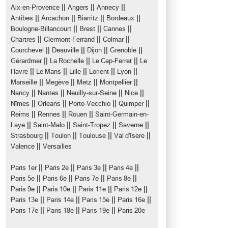
||
||
||
Aix-en-Provence
Angers
Annecy
||
||
||
||
Antibes
Arcachon
Biarritz
Bordeaux
||
||
||
Boulogne-Billancourt
Brest
Cannes
||
||
||
Chartres
Clermont-Ferrand
Colmar
||
||
||
||
Courchevel
Deauville
Dijon
Grenoble
||
||
||
Gérardmer
La Rochelle
Le Cap-Ferret
Le
||
||
||
||
||
Havre
Le Mans
Lille
Lorient
Lyon
||
||
||
||
Marseille
Megève
Metz
Montpellier
||
||
||
||
Nancy
Nantes
Neuilly-sur-Seine
Nice
||
||
||
||
Nîmes
Orléans
Porto-Vecchio
Quimper
||
||
||
Reims
Rennes
Rouen
Saint-Germain-en-
||
||
||
||
Laye
Saint-Malo
Saint-Tropez
Saverne
||
||
||
||
Strasbourg
Toulon
Toulouse
Val d'Isère
||
Valence
Versailles
||
||
||
||
Paris 1er
Paris 2e
Paris 3e
Paris 4e
||
||
||
||
Paris 5e
Paris 6e
Paris 7e
Paris 8e
||
||
||
||
Paris 9e
Paris 10e
Paris 11e
Paris 12e
||
||
||
||
Paris 13e
Paris 14e
Paris 15e
Paris 16e
||
||
||
Paris 17e
Paris 18e
Paris 19e
Paris 20e