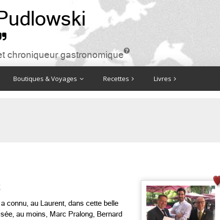
 Pudlowski


ire et chroniqueur gastronomique
Boutiques & Voyages
Recettes
Livres
t
 connu, au Laurent, dans cette belle
lysée, au moins, Marc Pralong, Bernard