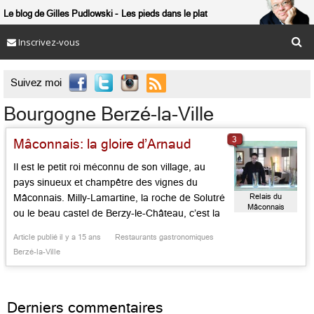
Le blog de Gilles Pudlowski
Les pieds dans le plat
Inscrivez-vous

Suivez moi
Bourgogne Berzé-la-Ville
3
Mâconnais: la gloire d’Arnaud
Il est le petit roi méconnu de son village, au
pays sinueux et champêtre des vignes du
Relais du
Mâconnais. Milly-Lamartine, la roche de Solutré
Mâconnais
ou le beau castel de Berzy-le-Château, c’est la
porte à côté. Arnaud Lannuel est revenu au
Article publié il y a 15 ans
Restaurants gastronomiques
pays, dans la maison de ses parents, qu’il a
Berzé-la-Ville
bouleversée, modernisée dans le sens de la
[…]...
Derniers commentaires