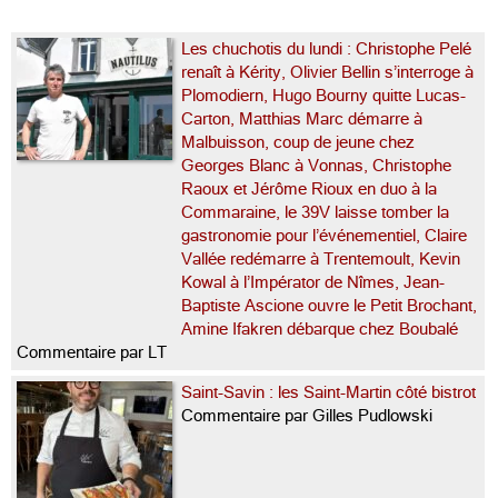
Les chuchotis du lundi : Christophe Pelé
renaît à Kérity, Olivier Bellin s’interroge à
Plomodiern, Hugo Bourny quitte Lucas-
Carton, Matthias Marc démarre à
Malbuisson, coup de jeune chez
Georges Blanc à Vonnas, Christophe
Raoux et Jérôme Rioux en duo à la
Commaraine, le 39V laisse tomber la
gastronomie pour l’événementiel, Claire
Vallée redémarre à Trentemoult, Kevin
Kowal à l’Impérator de Nîmes, Jean-
Baptiste Ascione ouvre le Petit Brochant,
Amine Ifakren débarque chez Boubalé
Commentaire par LT
Saint-Savin : les Saint-Martin côté bistrot
Commentaire par Gilles Pudlowski