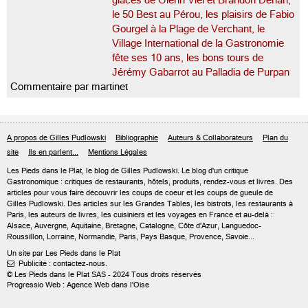
glaces de Glenn Viel et Brandon Dehan,
le 50 Best au Pérou, les plaisirs de Fabio
Gourgel à la Plage de Verchant, le
Village International de la Gastronomie
fête ses 10 ans, les bons tours de
Jérémy Gabarrot au Palladia de Purpan
Commentaire par martinet
A propos de Gilles Pudlowski
Bibliographie
Auteurs & Collaborateurs
Plan du
site
Ils en parlent...
Mentions Légales
Les Pieds dans le Plat, le blog de
Gilles Pudlowski
. Le blog d'un critique
Gastronomique : critiques de restaurants, hôtels, produits, rendez-vous et livres. Des
articles pour vous faire découvrir les coups de coeur et les coups de gueule de
Gilles Pudlowski. Des articles sur les Grandes Tables, les bistrots, les restaurants à
Paris, les auteurs de livres, les cuisiniers et les voyages en France et au-delà :
Alsace, Auvergne, Aquitaine, Bretagne, Catalogne, Côte d'Azur, Languedoc-
Roussillon, Lorraine, Normandie, Paris, Pays Basque, Provence, Savoie...
Un site par Les Pieds dans le Plat
Publicité : contactez-nous.

© Les Pieds dans le Plat SAS - 2024 Tous droits réservés
Progressio Web : Agence Web dans l'Oise