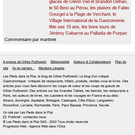
glaces de Glenn Viel et Brandon Dehan,
le 50 Best au Pérou, les plaisirs de Fabio
Gourgel à la Plage de Verchant, le
Village International de la Gastronomie
fête ses 10 ans, les bons tours de
Jérémy Gabarrot au Palladia de Purpan
Commentaire par martinet
A propos de Gilles Pudlowski
Bibliographie
Auteurs & Collaborateurs
Plan du
site
Ils en parlent...
Mentions Légales
Les Pieds dans le Plat, le blog de
Gilles Pudlowski
. Le blog d'un critique
Gastronomique : critiques de restaurants, hôtels, produits, rendez-vous et livres. Des
articles pour vous faire découvrir les coups de coeur et les coups de gueule de
Gilles Pudlowski. Des articles sur les Grandes Tables, les bistrots, les restaurants à
Paris, les auteurs de livres, les cuisiniers et les voyages en France et au-delà :
Alsace, Auvergne, Aquitaine, Bretagne, Catalogne, Côte d'Azur, Languedoc-
Roussillon, Lorraine, Normandie, Paris, Pays Basque, Provence, Savoie...
Un site par Les Pieds dans le Plat
Publicité : contactez-nous.

© Les Pieds dans le Plat SAS - 2024 Tous droits réservés
Progressio Web : Agence Web dans l'Oise