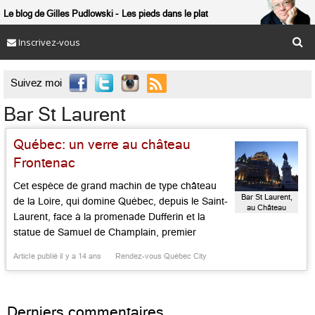
Le blog de Gilles Pudlowski
Les pieds dans le plat
Inscrivez-vous

Suivez moi
Bar St Laurent
Québec: un verre au château
Frontenac
Cet espèce de grand machin de type château
Bar St Laurent,
de la Loire, qui domine Québec, depuis le Saint-
au Château
Laurent, face à la promenade Dufferin et la
Frontenac
statue de Samuel de Champlain, premier
gouverneur de la Nouvelle France, est l’hôtel le
Article publié il y a 14 ans
Rendez-vous Québec City
plus photographié du monde. Ce monument de
1893, créé par la chaîne ferroviaire Canadien
Pacifique, est aujourd’hui […]...
Derniers commentaires