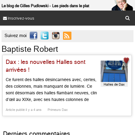
Le blog de Gilles Pudlowski
Les pieds dans le plat
Inscrivez-vous

Suivez moi
Baptiste Robert
Dax : les nouvelles Halles sont
arrivées !
Ce furent des halles désincarnées avec, certes,
Halles de Dax
des colonnes, mais manquant de lumière. Ce
sont désormais des halles flambant neuves, clin
d’œil au XIXe, avec ses hautes colonnes de
béton, son armature de verre lumineuse, sa
Article publié il y a 4 ans
Primeurs Dax
charpente en bois, son toit en zinc, le tout face à
la noble cathédrale de Dax, comme un clin […]...
Derniers commentaires