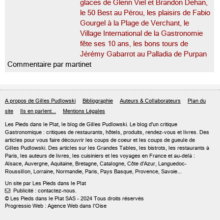
glaces de Glenn Viel et Brandon Dehan,
le 50 Best au Pérou, les plaisirs de Fabio
Gourgel à la Plage de Verchant, le
Village International de la Gastronomie
fête ses 10 ans, les bons tours de
Jérémy Gabarrot au Palladia de Purpan
Commentaire par martinet
A propos de Gilles Pudlowski
Bibliographie
Auteurs & Collaborateurs
Plan du
site
Ils en parlent...
Mentions Légales
Les Pieds dans le Plat, le blog de
Gilles Pudlowski
. Le blog d'un critique
Gastronomique : critiques de restaurants, hôtels, produits, rendez-vous et livres. Des
articles pour vous faire découvrir les coups de coeur et les coups de gueule de
Gilles Pudlowski. Des articles sur les Grandes Tables, les bistrots, les restaurants à
Paris, les auteurs de livres, les cuisiniers et les voyages en France et au-delà :
Alsace, Auvergne, Aquitaine, Bretagne, Catalogne, Côte d'Azur, Languedoc-
Roussillon, Lorraine, Normandie, Paris, Pays Basque, Provence, Savoie...
Un site par Les Pieds dans le Plat
Publicité : contactez-nous.

© Les Pieds dans le Plat SAS - 2024 Tous droits réservés
Progressio Web : Agence Web dans l'Oise