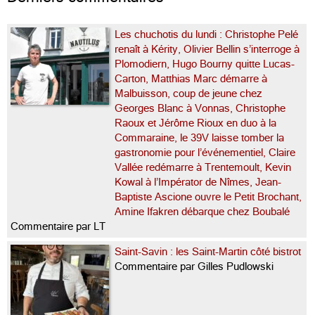
Les chuchotis du lundi : Christophe Pelé
renaît à Kérity, Olivier Bellin s’interroge à
Plomodiern, Hugo Bourny quitte Lucas-
Carton, Matthias Marc démarre à
Malbuisson, coup de jeune chez
Georges Blanc à Vonnas, Christophe
Raoux et Jérôme Rioux en duo à la
Commaraine, le 39V laisse tomber la
gastronomie pour l’événementiel, Claire
Vallée redémarre à Trentemoult, Kevin
Kowal à l’Impérator de Nîmes, Jean-
Baptiste Ascione ouvre le Petit Brochant,
Amine Ifakren débarque chez Boubalé
Commentaire par LT
Saint-Savin : les Saint-Martin côté bistrot
Commentaire par Gilles Pudlowski