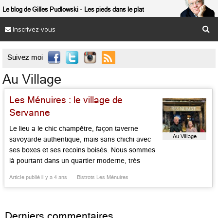
Le blog de Gilles Pudlowski
Les pieds dans le plat
Inscrivez-vous

Suivez moi
Au Village
Les Ménuires : le village de
Servanne
Le lieu a le chic champêtre, façon taverne
Au Village
savoyarde authentique, mais sans chichi avec
ses boxes et ses recoins boisés. Nous sommes
là pourtant dans un quartier moderne, très
années 1970, sur la Croisette des Ménuires.
Article publié il y a 4 ans
Bistrots Les Ménuires
Servanne Jay, natif d’ici, a créé là un
événement qui dure depuis près de 15 ans. On
vient là […]...
Derniers commentaires