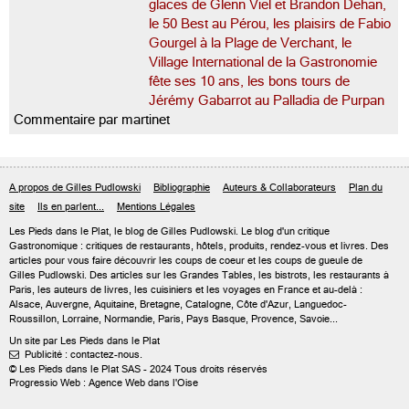
glaces de Glenn Viel et Brandon Dehan,
le 50 Best au Pérou, les plaisirs de Fabio
Gourgel à la Plage de Verchant, le
Village International de la Gastronomie
fête ses 10 ans, les bons tours de
Jérémy Gabarrot au Palladia de Purpan
Commentaire par martinet
A propos de Gilles Pudlowski
Bibliographie
Auteurs & Collaborateurs
Plan du
site
Ils en parlent...
Mentions Légales
Les Pieds dans le Plat, le blog de
Gilles Pudlowski
. Le blog d'un critique
Gastronomique : critiques de restaurants, hôtels, produits, rendez-vous et livres. Des
articles pour vous faire découvrir les coups de coeur et les coups de gueule de
Gilles Pudlowski. Des articles sur les Grandes Tables, les bistrots, les restaurants à
Paris, les auteurs de livres, les cuisiniers et les voyages en France et au-delà :
Alsace, Auvergne, Aquitaine, Bretagne, Catalogne, Côte d'Azur, Languedoc-
Roussillon, Lorraine, Normandie, Paris, Pays Basque, Provence, Savoie...
Un site par Les Pieds dans le Plat
Publicité : contactez-nous.

© Les Pieds dans le Plat SAS - 2024 Tous droits réservés
Progressio Web : Agence Web dans l'Oise