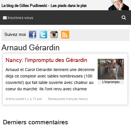
Le blog de Gilles Pudlowski
Les pieds dans le plat
Inscrivez-vous

Suivez moi
Arnaud Gérardin
Nancy: l’impromptu des Gérardin
Arnaud et Carol Gérardin tiennent une décennie
déjà ce comptoir avec tables nombreuses (100
L'impromptu
couverts!) qui fait table ouverte avec chaleur au
coeur du marché. Ils l’ont revu avec charme
avec un coin lounge avec des meubles colorés
Article publié il y a 13 ans
Restaurants français Nancy
reprenant les chromatismes joyeux des légumes
vendus aux étals voisins, plus une verrière
florentine qui donne de […]...
Derniers commentaires