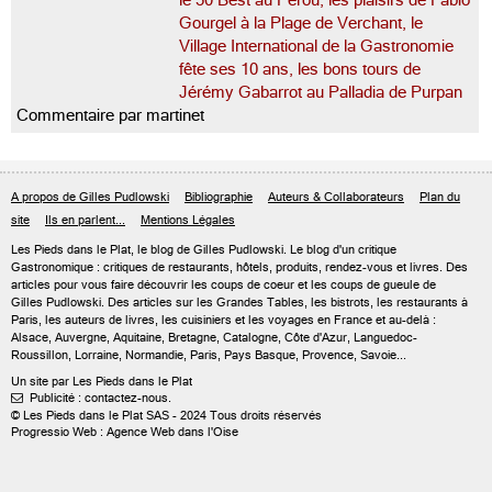
le 50 Best au Pérou, les plaisirs de Fabio
Gourgel à la Plage de Verchant, le
Village International de la Gastronomie
fête ses 10 ans, les bons tours de
Jérémy Gabarrot au Palladia de Purpan
Commentaire par martinet
A propos de Gilles Pudlowski
Bibliographie
Auteurs & Collaborateurs
Plan du
site
Ils en parlent...
Mentions Légales
Les Pieds dans le Plat, le blog de
Gilles Pudlowski
. Le blog d'un critique
Gastronomique : critiques de restaurants, hôtels, produits, rendez-vous et livres. Des
articles pour vous faire découvrir les coups de coeur et les coups de gueule de
Gilles Pudlowski. Des articles sur les Grandes Tables, les bistrots, les restaurants à
Paris, les auteurs de livres, les cuisiniers et les voyages en France et au-delà :
Alsace, Auvergne, Aquitaine, Bretagne, Catalogne, Côte d'Azur, Languedoc-
Roussillon, Lorraine, Normandie, Paris, Pays Basque, Provence, Savoie...
Un site par Les Pieds dans le Plat
Publicité : contactez-nous.

© Les Pieds dans le Plat SAS - 2024 Tous droits réservés
Progressio Web : Agence Web dans l'Oise