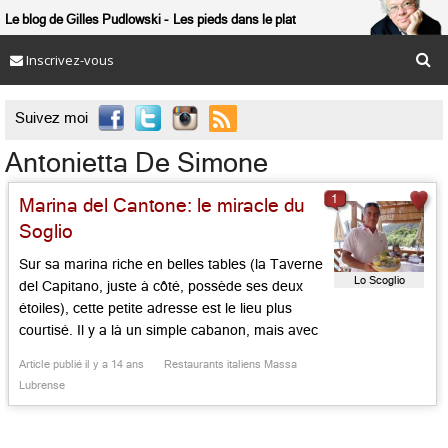
Le blog de Gilles Pudlowski
Les pieds dans le plat
Inscrivez-vous

Suivez moi
Antonietta De Simone
1
Marina del Cantone: le miracle du
Soglio
Sur sa marina riche en belles tables (la Taverne
Lo Scoglio
del Capitano, juste à côté, possède ses deux
étoiles), cette petite adresse est le lieu plus
courtisé. Il y a là un simple cabanon, mais avec
son accueil en or, sa situation délicieuse, ses
Article publié il y a 14 ans
Restaurants italiens Massa
tables joliment nappées de blanc et sa terrasse
Lubrense
prolongée sur la mer. […]...