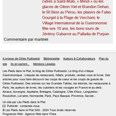
cidres à Saint-Malo, « Minot » ou les
glaces de Glenn Viel et Brandon Dehan,
le 50 Best au Pérou, les plaisirs de Fabio
Gourgel à la Plage de Verchant, le
Village International de la Gastronomie
fête ses 10 ans, les bons tours de
Jérémy Gabarrot au Palladia de Purpan
Commentaire par martinet
A propos de Gilles Pudlowski
Bibliographie
Auteurs & Collaborateurs
Plan du
site
Ils en parlent...
Mentions Légales
Les Pieds dans le Plat, le blog de
Gilles Pudlowski
. Le blog d'un critique
Gastronomique : critiques de restaurants, hôtels, produits, rendez-vous et livres. Des
articles pour vous faire découvrir les coups de coeur et les coups de gueule de
Gilles Pudlowski. Des articles sur les Grandes Tables, les bistrots, les restaurants à
Paris, les auteurs de livres, les cuisiniers et les voyages en France et au-delà :
Alsace, Auvergne, Aquitaine, Bretagne, Catalogne, Côte d'Azur, Languedoc-
Roussillon, Lorraine, Normandie, Paris, Pays Basque, Provence, Savoie...
Un site par Les Pieds dans le Plat
Publicité : contactez-nous.

© Les Pieds dans le Plat SAS - 2024 Tous droits réservés
Progressio Web : Agence Web dans l'Oise