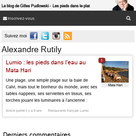
Le blog de Gilles Pudlowski
Les pieds dans le plat
Inscrivez-vous

Suivez moi
Alexandre Rutily
1
Lumio : les pieds dans l’eau au
Mata Hari
Une plage, une simple plage sur la baie de
Mata Hari
Calvi, mais tout le bonheur du monde, avec ses
tables nappées, ses serviettes en tissus, ses
torches jouant les luminaires à l’ancienne :
Alexandre Rutily, qui tient ce lieu, façon paillote
Article publié il y a 8 ans
Restaurants français Lumio
de luxe, depuis trente ans, en a fait une table
raffinée. On vient là midi […]...
Derniers commentaires