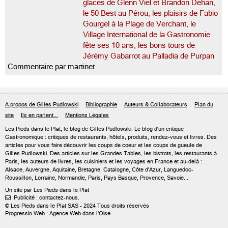
glaces de Glenn Viel et Brandon Dehan,
le 50 Best au Pérou, les plaisirs de Fabio
Gourgel à la Plage de Verchant, le
Village International de la Gastronomie
fête ses 10 ans, les bons tours de
Jérémy Gabarrot au Palladia de Purpan
Commentaire par martinet
A propos de Gilles Pudlowski
Bibliographie
Auteurs & Collaborateurs
Plan du
site
Ils en parlent...
Mentions Légales
Les Pieds dans le Plat, le blog de
Gilles Pudlowski
. Le blog d'un critique
Gastronomique : critiques de restaurants, hôtels, produits, rendez-vous et livres. Des
articles pour vous faire découvrir les coups de coeur et les coups de gueule de
Gilles Pudlowski. Des articles sur les Grandes Tables, les bistrots, les restaurants à
Paris, les auteurs de livres, les cuisiniers et les voyages en France et au-delà :
Alsace, Auvergne, Aquitaine, Bretagne, Catalogne, Côte d'Azur, Languedoc-
Roussillon, Lorraine, Normandie, Paris, Pays Basque, Provence, Savoie...
Un site par Les Pieds dans le Plat
Publicité : contactez-nous.

© Les Pieds dans le Plat SAS - 2024 Tous droits réservés
Progressio Web : Agence Web dans l'Oise