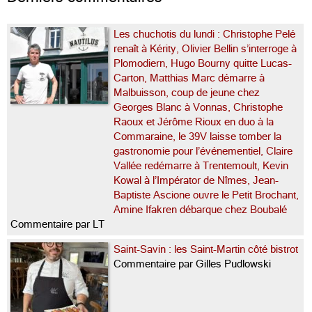
Les chuchotis du lundi : Christophe Pelé
renaît à Kérity, Olivier Bellin s’interroge à
Plomodiern, Hugo Bourny quitte Lucas-
Carton, Matthias Marc démarre à
Malbuisson, coup de jeune chez
Georges Blanc à Vonnas, Christophe
Raoux et Jérôme Rioux en duo à la
Commaraine, le 39V laisse tomber la
gastronomie pour l’événementiel, Claire
Vallée redémarre à Trentemoult, Kevin
Kowal à l’Impérator de Nîmes, Jean-
Baptiste Ascione ouvre le Petit Brochant,
Amine Ifakren débarque chez Boubalé
Commentaire par LT
Saint-Savin : les Saint-Martin côté bistrot
Commentaire par Gilles Pudlowski