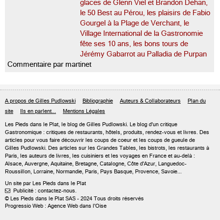
glaces de Glenn Viel et Brandon Dehan,
le 50 Best au Pérou, les plaisirs de Fabio
Gourgel à la Plage de Verchant, le
Village International de la Gastronomie
fête ses 10 ans, les bons tours de
Jérémy Gabarrot au Palladia de Purpan
Commentaire par martinet
A propos de Gilles Pudlowski
Bibliographie
Auteurs & Collaborateurs
Plan du
site
Ils en parlent...
Mentions Légales
Les Pieds dans le Plat, le blog de
Gilles Pudlowski
. Le blog d'un critique
Gastronomique : critiques de restaurants, hôtels, produits, rendez-vous et livres. Des
articles pour vous faire découvrir les coups de coeur et les coups de gueule de
Gilles Pudlowski. Des articles sur les Grandes Tables, les bistrots, les restaurants à
Paris, les auteurs de livres, les cuisiniers et les voyages en France et au-delà :
Alsace, Auvergne, Aquitaine, Bretagne, Catalogne, Côte d'Azur, Languedoc-
Roussillon, Lorraine, Normandie, Paris, Pays Basque, Provence, Savoie...
Un site par Les Pieds dans le Plat
Publicité : contactez-nous.

© Les Pieds dans le Plat SAS - 2024 Tous droits réservés
Progressio Web : Agence Web dans l'Oise