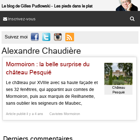
Le blog de Gilles Pudlowski
Les pieds dans le plat
Inscrivez-vous

Suivez moi
Alexandre Chaudière
Mormoiron : la belle surprise du
château Pesquié
Le château pur XVIIIe avec sa haute façade et
Château
ses 32 fenêtres, qui appartint aux comtes de
Pesquié
Mormoiron, puis aux marquis de Reilhanette,
sans oublier les seigneurs de Maubec,
impressionne. Le salon d’accueil et de
Article publié il y a 4 ans
Cavistes Mormoiron
dégustation du vin est plus contemporain et les
chais fonctionnels et modernes. Les Chaudière,
qui occupent les lieux depuis un […]...
Derniers commentaires