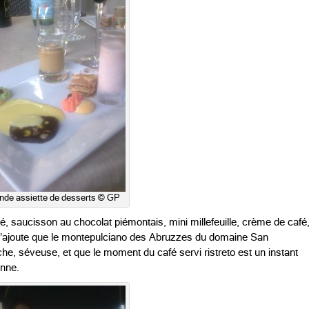
nde assiette de desserts © GP
cé, saucisson au chocolat piémontais, mini millefeuille, crème de café
. J’ajoute que le montepulciano des Abruzzes du domaine San
he, séveuse, et que le moment du café servi ristreto est un instant
nne.