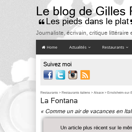
Le blog de Gilles
Les pieds dans le plat

Journaliste, écrivain, critique littéra
Home
Actualités
Restaurants
Suivez moi

Restaurants
>
Restaurants italiens
>
Alsace
>
Ernolsheim-sur-
La Fontana
« Comme un air de vacances en Ital
Un article plus récent sur le mê