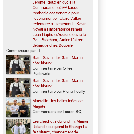
s
Jérôme Rioux en duo à la
Commaraine, le 39V laisse
tomber la gastronomie pour
l’événementiel, Claire Vallée
redémarre à Trentemoult, Kevin
Kowal à l’Impérator de Nîmes,
Jean-Baptiste Ascione ouvre le
Petit Brochant, Amine Ifakren
débarque chez Boubalé
Commentaire par LT
Saint-Savin : les Saint-Martin
côté bistrot
Commentaire par Gilles
Pudlowski
Saint-Savin : les Saint-Martin
côté bistrot
Commentaire par Pierre Feuilly
Marseille : les belles idées de
Magâté
Commentaire par LaurentBQ
Les chuchotis du lundi : « Maison
Roland » ou quand le Shangri-La
fait bistrot, changement de