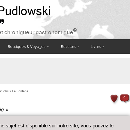
 Pudlowski


ire et chroniqueur gastronomique
Boutiques & Voyages
Recettes
Livres
Bruche
>
La Fontana
4
ie »
me sujet est disponible sur notre site, vous pouvez le