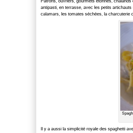
Patrons, ouvriers, gourmets étonnés, chalands 
antipasti, en terrasse, avec les petits artichaut
calamars, les tomates séchées, la charcuterie d
Spaghet
Il y a aussi la simplicité royale des spaghetti av