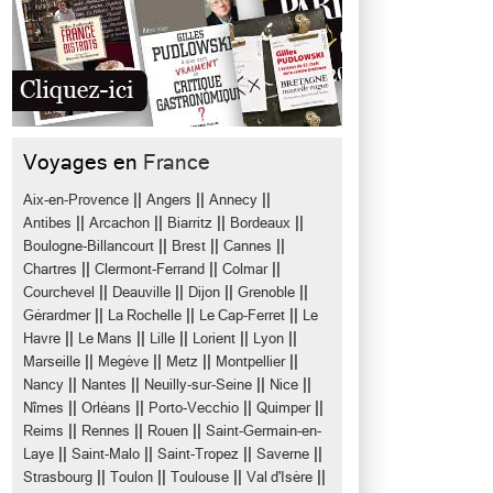
Voyages en
France
||
||
||
Aix-en-Provence
Angers
Annecy
||
||
||
||
Antibes
Arcachon
Biarritz
Bordeaux
||
||
||
Boulogne-Billancourt
Brest
Cannes
||
||
||
Chartres
Clermont-Ferrand
Colmar
||
||
||
||
Courchevel
Deauville
Dijon
Grenoble
||
||
||
Gérardmer
La Rochelle
Le Cap-Ferret
Le
||
||
||
||
||
Havre
Le Mans
Lille
Lorient
Lyon
,
||
||
||
||
Marseille
Megève
Metz
Montpellier
||
||
||
||
Nancy
Nantes
Neuilly-sur-Seine
Nice
||
||
||
||
Nîmes
Orléans
Porto-Vecchio
Quimper
||
||
||
Reims
Rennes
Rouen
Saint-Germain-en-
||
||
||
||
Laye
Saint-Malo
Saint-Tropez
Saverne
||
||
||
||
Strasbourg
Toulon
Toulouse
Val d'Isère