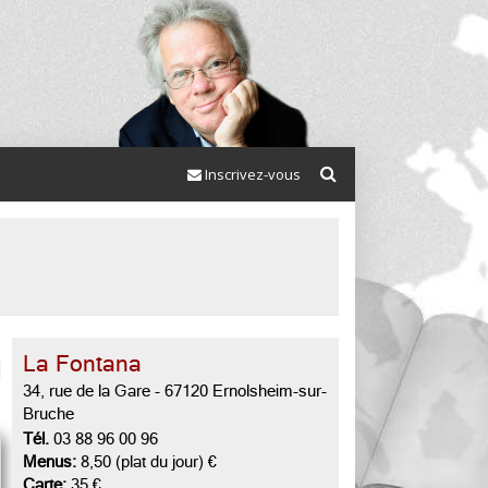
Inscrivez-vous
La Fontana
34, rue de la Gare
-
67120 Ernolsheim-sur-
Bruche
Tél.
03 88 96 00 96
Menus:
8,50 (plat du jour) €
Carte:
35 €