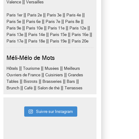
||
Valence
Versailles
||
||
||
||
Paris 1er
Paris 2e
Paris 3e
Paris 4e
||
||
||
||
Paris 5e
Paris 6e
Paris 7e
Paris 8e
||
||
||
||
Paris 9e
Paris 10e
Paris 11e
Paris 12e
||
||
||
||
Paris 13e
Paris 14e
Paris 15e
Paris 16e
||
||
||
Paris 17e
Paris 18e
Paris 19e
Paris 20e
Méli-Mélo de Mots
||
||
||
Hôtels
Tourisme
Musées
Meilleurs
||
||
Ouvriers de France
Cuisiniers
Grandes
||
||
||
||
Tables
Bistrots
Brasseries
Bars
||
||
||
Brunch
Café
Salon de thé
Terrasses
Suivre sur Instagram