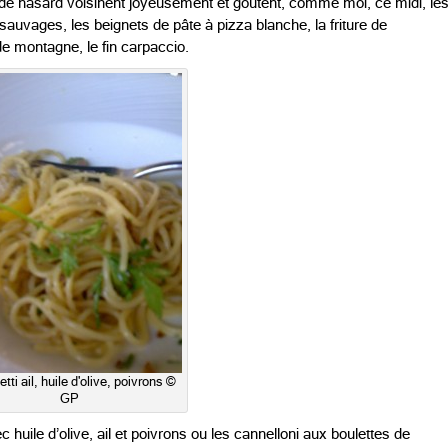
de hasard voisinent joyeusement et goûtent, comme moi, ce midi, le
s sauvages, les beignets de pâte à pizza blanche, la friture de
e montagne, le fin carpaccio.
ti ail, huile d'olive, poivrons ©
GP
ec huile d’olive, ail et poivrons ou les cannelloni aux boulettes de