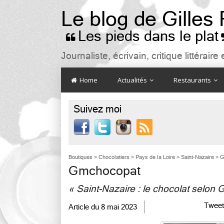
Le blog de Gilles
Les pieds dans le plat

Journaliste, écrivain, critique littéra
Home
Actualités
Restaurants
Suivez moi

Boutiques
>
Chocolatiers
>
Pays de la Loire
>
Saint-Nazaire
>
G
Gmchocopat
« Saint-Nazaire : le chocolat selon
Tweet
Article du
8 mai 2023