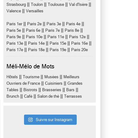
||
||
||
||
Strasbourg
Toulon
Toulouse
Val d'Isère
||
Valence
Versailles
||
||
||
||
Paris 1er
Paris 2e
Paris 3e
Paris 4e
||
||
||
||
Paris 5e
Paris 6e
Paris 7e
Paris 8e
||
||
||
||
Paris 9e
Paris 10e
Paris 11e
Paris 12e
||
||
||
||
Paris 13e
Paris 14e
Paris 15e
Paris 16e
||
||
||
Paris 17e
Paris 18e
Paris 19e
Paris 20e
Méli-Mélo de Mots
||
||
||
Hôtels
Tourisme
Musées
Meilleurs
||
||
Ouvriers de France
Cuisiniers
Grandes
||
||
||
||
Tables
Bistrots
Brasseries
Bars
||
||
||
Brunch
Café
Salon de thé
Terrasses
Suivre sur Instagram