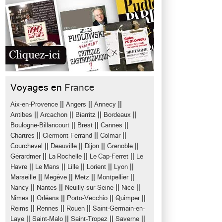
Voyages en
France
||
||
||
Aix-en-Provence
Angers
Annecy
||
||
||
||
Antibes
Arcachon
Biarritz
Bordeaux
||
||
||
Boulogne-Billancourt
Brest
Cannes
||
||
||
Chartres
Clermont-Ferrand
Colmar
||
||
||
||
Courchevel
Deauville
Dijon
Grenoble
||
||
||
Gérardmer
La Rochelle
Le Cap-Ferret
Le
||
||
||
||
||
Havre
Le Mans
Lille
Lorient
Lyon
||
||
||
||
Marseille
Megève
Metz
Montpellier
||
||
||
||
Nancy
Nantes
Neuilly-sur-Seine
Nice
||
||
||
||
Nîmes
Orléans
Porto-Vecchio
Quimper
||
||
||
Reims
Rennes
Rouen
Saint-Germain-en-
||
||
||
||
Laye
Saint-Malo
Saint-Tropez
Saverne