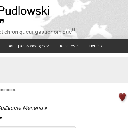
 Pudlowski


ire et chroniqueur gastronomique
Boutiques & Voyages
Recettes
Livres
mchocopat
 Guillaume Menand »
er