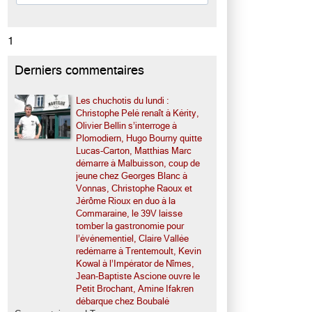
1
Derniers commentaires
Les chuchotis du lundi :
Christophe Pelé renaît à Kérity,
Olivier Bellin s’interroge à
Plomodiern, Hugo Bourny quitte
Lucas-Carton, Matthias Marc
démarre à Malbuisson, coup de
jeune chez Georges Blanc à
Vonnas, Christophe Raoux et
Jérôme Rioux en duo à la
Commaraine, le 39V laisse
tomber la gastronomie pour
l’événementiel, Claire Vallée
redémarre à Trentemoult, Kevin
Kowal à l’Impérator de Nîmes,
Jean-Baptiste Ascione ouvre le
Petit Brochant, Amine Ifakren
débarque chez Boubalé