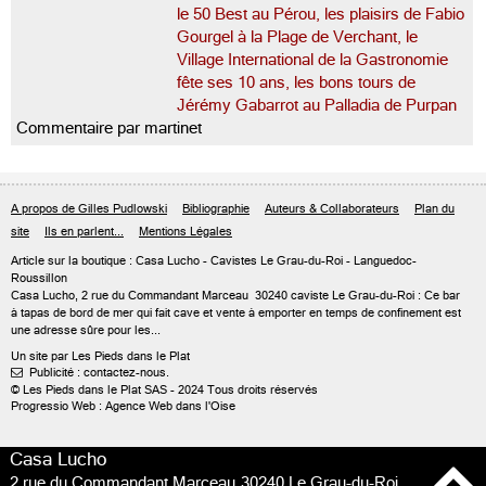
le 50 Best au Pérou, les plaisirs de Fabio
Gourgel à la Plage de Verchant, le
Village International de la Gastronomie
fête ses 10 ans, les bons tours de
Jérémy Gabarrot au Palladia de Purpan
Commentaire par martinet
A propos de Gilles Pudlowski
Bibliographie
Auteurs & Collaborateurs
Plan du
site
Ils en parlent...
Mentions Légales
Article sur
la boutique : Casa Lucho
- Cavistes Le Grau-du-Roi - Languedoc-
Roussillon
Casa Lucho, 2 rue du Commandant Marceau 30240 caviste Le Grau-du-Roi : Ce bar
à tapas de bord de mer qui fait cave et vente à emporter en temps de confinement est
une adresse sûre pour les...
Un site par Les Pieds dans le Plat
Publicité : contactez-nous.

© Les Pieds dans le Plat SAS - 2024 Tous droits réservés
Progressio Web : Agence Web dans l'Oise
Casa Lucho
2 rue du Commandant Marceau
30240 Le Grau-du-Roi