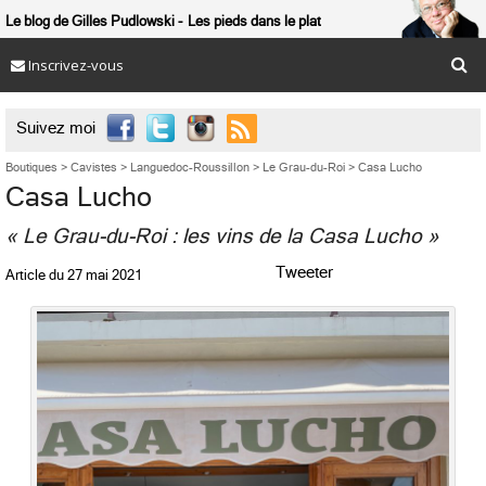
Le blog de Gilles Pudlowski
Les pieds dans le plat
Inscrivez-vous

Suivez moi
Boutiques
>
Cavistes
>
Languedoc-Roussillon
>
Le Grau-du-Roi
>
Casa Lucho
Casa Lucho
« Le Grau-du-Roi : les vins de la Casa Lucho »
Tweeter
Article du
27 mai 2021