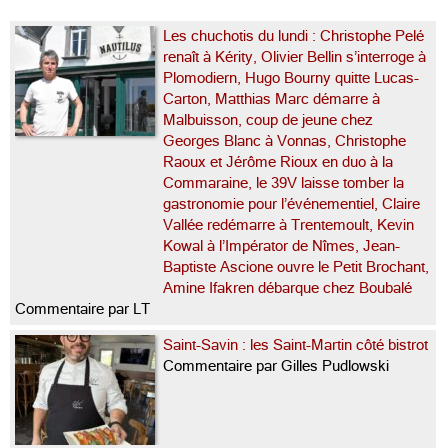
Les chuchotis du lundi : Christophe Pelé
renaît à Kérity, Olivier Bellin s’interroge à
Plomodiern, Hugo Bourny quitte Lucas-
Carton, Matthias Marc démarre à
Malbuisson, coup de jeune chez
Georges Blanc à Vonnas, Christophe
Raoux et Jérôme Rioux en duo à la
Commaraine, le 39V laisse tomber la
gastronomie pour l’événementiel, Claire
Vallée redémarre à Trentemoult, Kevin
Kowal à l’Impérator de Nîmes, Jean-
Baptiste Ascione ouvre le Petit Brochant,
Amine Ifakren débarque chez Boubalé
Commentaire par LT
Saint-Savin : les Saint-Martin côté bistrot
Commentaire par Gilles Pudlowski