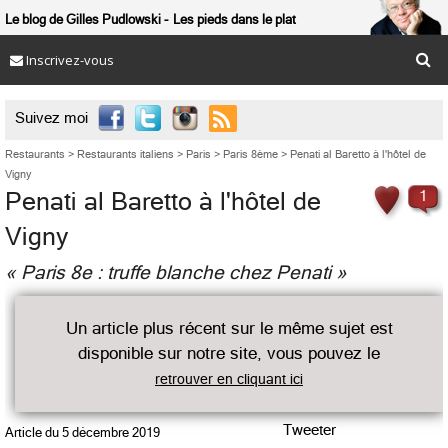
Le blog de Gilles Pudlowski
Les pieds dans le plat
Inscrivez-vous

Suivez moi
Restaurants
>
Restaurants italiens
>
Paris
>
Paris 8ème
>
Penati al Baretto à l'hôtel de
Vigny
Penati al Baretto à l'hôtel de
1
Vigny
« Paris 8e : truffe blanche chez Penati »
Un article plus récent sur le même sujet est
disponible sur notre site, vous pouvez le
retrouver en cliquant ici
Tweeter
Article du
5 décembre 2019