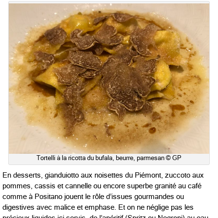
Tortelli à la ricotta du bufala, beurre, parmesan © GP
En desserts, gianduiotto aux noisettes du Piémont, zuccoto aux
pommes, cassis et cannelle ou encore superbe
granité au café
comme à Positano jouent le rôle d’issues gourmandes ou
digestives avec malice et emphase. Et on ne néglige pas les
précieux liquides ici servis, de l’apéritif (Spritz ou Negroni) au eau