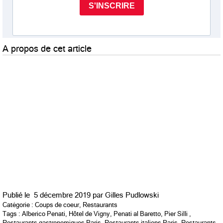
A propos de cet article
Publié le
5 décembre 2019 par
Gilles Pudlowski
Catégorie :
Coups de coeur
,
Restaurants
Tags :
Alberico Penati
,
Hôtel de Vigny
,
Penati al Baretto
,
Pier Silli
,
Restaurants gastronomiques Paris
,
Restaurants italiens Paris
,
Restaurants