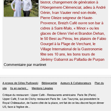
bistrot, changement de génération à
l’Abergement-Clémenciat, adieu à André
Génin, Ivan Vautier rend son étoile,
Pierre Gleize seigneur de Haute-
Provence, Breizh Café ouvre son bar à
cidres à Saint-Malo, « Minot » ou les
glaces de Glenn Viel et Brandon Dehan,
le 50 Best au Pérou, les plaisirs de Fabio
Gourgel à la Plage de Verchant, le
Village International de la Gastronomie
fête ses 10 ans, les bons tours de
Jérémy Gabarrot au Palladia de Purpan
Commentaire par martinet
A propos de Gilles Pudlowski
Bibliographie
Auteurs & Collaborateurs
Plan du
site
Ils en parlent...
Mentions Légales
Critique du
restaurant : Upper Café
- Restaurants américains
Paris 9e
(Paris)
Upper Café, 5 rue de Clichy restaurant Paris 9e : Les Taurynia, qui possèdent le
Royal Châteaudun, de l'autre côté de la place, ont fait de ce lieu discret façon dinner
US, face à l'église de...