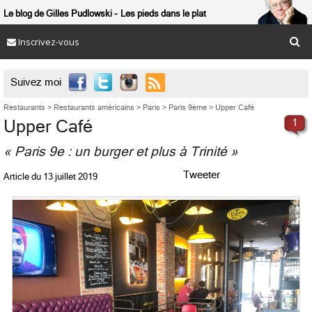
Le blog de Gilles Pudlowski
Les pieds dans le plat
Inscrivez-vous

Suivez moi
Restaurants
>
Restaurants américains
>
Paris
>
Paris 9ème
>
Upper Café
Upper Café
1
« Paris 9e : un burger et plus à Trinité »
Tweeter
Article du
13 juillet 2019