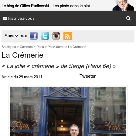
Le blog de Gilles Pudlowski
Les pieds dans le plat
Inscrivez-vous

Suivez moi
Boutiques
>
Cavistes
>
Paris
>
Paris 6ème
>
La Crémerie
La Crémerie
« La jolie « crémerie » de Serge (Paris 6e) »
Tweeter
Article du
29 mars 2011