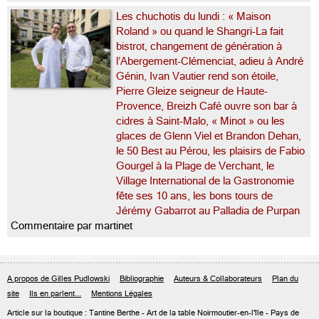
Les chuchotis du lundi : « Maison
Roland » ou quand le Shangri-La fait
bistrot, changement de génération à
l’Abergement-Clémenciat, adieu à André
Génin, Ivan Vautier rend son étoile,
Pierre Gleize seigneur de Haute-
Provence, Breizh Café ouvre son bar à
cidres à Saint-Malo, « Minot » ou les
glaces de Glenn Viel et Brandon Dehan,
le 50 Best au Pérou, les plaisirs de Fabio
Gourgel à la Plage de Verchant, le
Village International de la Gastronomie
fête ses 10 ans, les bons tours de
Jérémy Gabarrot au Palladia de Purpan
Commentaire par martinet
A propos de Gilles Pudlowski
Bibliographie
Auteurs & Collaborateurs
Plan du
site
Ils en parlent...
Mentions Légales
Article sur
la boutique : Tantine Berthe
- Art de la table Noirmoutier-en-l'île - Pays de