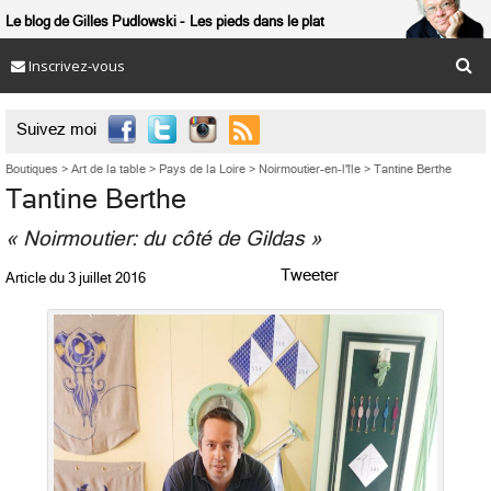
Le blog de Gilles Pudlowski
Les pieds dans le plat
Inscrivez-vous

Suivez moi
Boutiques
>
Art de la table
>
Pays de la Loire
>
Noirmoutier-en-l'île
>
Tantine Berthe
Tantine Berthe
« Noirmoutier: du côté de Gildas »
Tweeter
Article du
3 juillet 2016