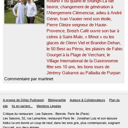
Roland » ou quand le Shangri-La fait
bistrot, changement de génération à
l’Abergement-Clémenciat, adieu à André
Génin, Ivan Vautier rend son étoile,
Pierre Gleize seigneur de Haute-
Provence, Breizh Café ouvre son bar à
cidres à Saint-Malo, « Minot » ou les
glaces de Glenn Viel et Brandon Dehan,
le 50 Best au Pérou, les plaisirs de Fabio
Gourgel à la Plage de Verchant, le
Village International de la Gastronomie
fête ses 10 ans, les bons tours de
Jérémy Gabarrot au Palladia de Purpan
Commentaire par martinet
A propos de Gilles Pudlowski
Bibliographie
Auteurs & Collaborateurs
Plan du
site
Ils en parlent...
Mentions Légales
Critique du
restaurant : Les Saisons
- Bistrots
Paris 9e
(Paris)
Les Saisons, 52, rue Lamartine, restaurant Paris 9e : Jonathan Lutz et son épouse
Keiko lui ont donné un coup de neuf, dans les tons gris, plus contemporain, soignant
l'accueil, aux deux étages...