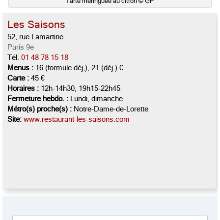
Tarte meringuée au citron © GP
Les Saisons
52, rue Lamartine
Paris 9e
Tél.
01 48 78 15 18
Menus :
16 (formule déj,), 21 (déj.) €
Carte :
45 €
Horaires :
12h-14h30, 19h15-22h45
Fermeture hebdo. :
Lundi, dimanche
Métro(s) proche(s) :
Notre-Dame-de-Lorette
Site:
www.restaurant-les-saisons.com