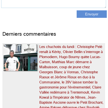
Derniers commentaires
Les chuchotis du lundi : Christophe Pelé
renaît à Kérity, Olivier Bellin s’interroge à
Plomodiern, Hugo Bourny quitte Lucas-
Carton, Matthias Marc démarre à
Malbuisson, coup de jeune chez
Georges Blanc à Vonnas, Christophe
Raoux et Jérôme Rioux en duo à la
Commaraine, le 39V laisse tomber la
gastronomie pour l’événementiel, Claire
Vallée redémarre à Trentemoult, Kevin
Kowal à l’Impérator de Nîmes, Jean-
Baptiste Ascione ouvre le Petit Brochant,
Amine Ifakren débarque chez Boubalé