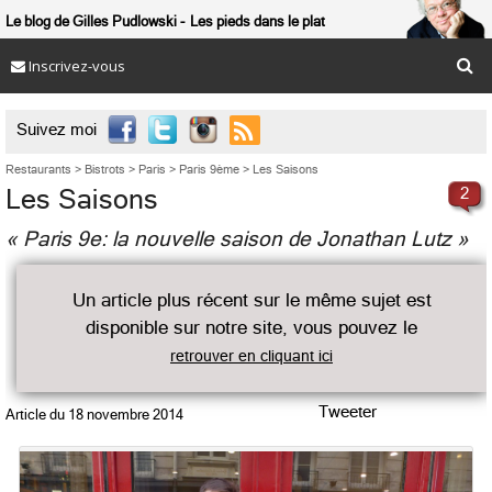
Le blog de Gilles Pudlowski
Les pieds dans le plat
Inscrivez-vous

Suivez moi
Restaurants
>
Bistrots
>
Paris
>
Paris 9ème
>
Les Saisons
Les Saisons
2
« Paris 9e: la nouvelle saison de Jonathan Lutz »
Un article plus récent sur le même sujet est
disponible sur notre site, vous pouvez le
retrouver en cliquant ici
Tweeter
Article du
18 novembre 2014