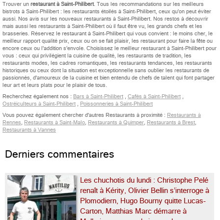
Trouver un
restaurant à Saint-Philibert
. Tous les recommandations sur les meilleurs
bistrots à Saint-Philibert : les restaurants étoilés à Saint-Philibert, ceux qu'on peut éviter
aussi. Nos avis sur les nouveaux restaurants à Saint-Philibert. Nos restos à découvrir
mais aussi les restaurants à Saint-Philibert où il faut être vu, les grands chefs et les
brasseries. Réservez le restaurant à Saint-Philibert qui vous convient : le moins cher, le
meilleur rapport qualité prix, ceux ou on se fait plaisir, les restaurant pour faire la fête ou
encore ceux ou l'addition s'envole. Choisissez le meilleur restaurant à Saint-Philibert pour
vous : ceux qui privilégient la cuisine de qualité, les restaurants de tradition, les
restaurants modes, les cadres romantiques, les restaurants tendances, les restaurants
historiques ou ceux dont la situation est exceptionnelle sans oublier les restaurants de
passionnés, d'amoureux de la cuisine et bien entendu de chefs de talent qui font partager
leur art et leurs plats pour le plaisir de tous.
Recherchez également nos :
Bars à Saint-Philibert
,
Cafés à Saint-Philibert
,
Ostréiculteurs à Saint-Philibert
,
Poissonneries à Saint-Philibert
Vous pouvez également chercher d'autres Restaurants à proximité :
Restaurants à
Rennes
,
Restaurants à Saint-Malo
,
Restaurants à Quimper
,
Restaurants à Brest
,
Restaurants à Vannes
Derniers commentaires
Les chuchotis du lundi : Christophe Pelé
renaît à Kérity, Olivier Bellin s’interroge à
Plomodiern, Hugo Bourny quitte Lucas-
Carton, Matthias Marc démarre à