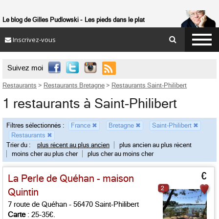
Le blog de Gilles Pudlowski
Les pieds dans le plat
Inscrivez-vous

Suivez moi
Restaurants
>
Restaurants Bretagne
>
Restaurants Saint-Philibert
1 restaurants à Saint-Philibert
Filtres sélectionnés :
France
✖
Bretagne
✖
Saint-Philibert
✖
Restaurants
✖
Trier du :
plus récent au plus ancien
plus ancien au plus récent
moins cher au plus cher
plus cher au moins cher
€
La Perle de Quéhan - maison
2
Quintin
7 route de Quéhan - 56470 Saint-Philibert
Carte
: 25-35€.