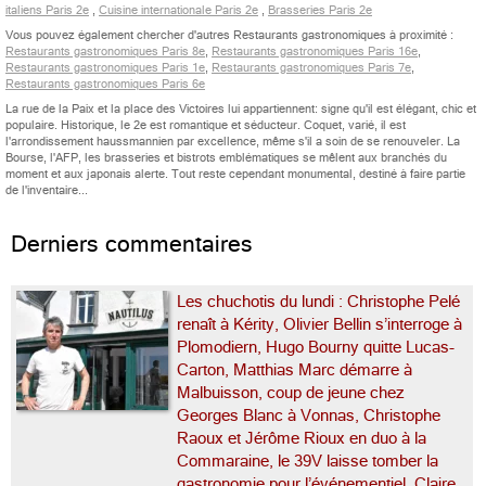
italiens Paris 2e
,
Cuisine internationale Paris 2e
,
Brasseries Paris 2e
Vous pouvez également chercher d'autres Restaurants gastronomiques à proximité :
Restaurants gastronomiques Paris 8e
,
Restaurants gastronomiques Paris 16e
,
Restaurants gastronomiques Paris 1e
,
Restaurants gastronomiques Paris 7e
,
Restaurants gastronomiques Paris 6e
La rue de la Paix et la place des Victoires lui appartiennent: signe qu'il est élégant, chic et
populaire. Historique, le 2e est romantique et séducteur. Coquet, varié, il est
l'arrondissement haussmannien par excellence, même s'il a soin de se renouveler. La
Bourse, l'AFP, les brasseries et bistrots emblématiques se mêlent aux branchés du
moment et aux japonais alerte. Tout reste cependant monumental, destiné à faire partie
de l'inventaire...
Derniers commentaires
Les chuchotis du lundi : Christophe Pelé
renaît à Kérity, Olivier Bellin s’interroge à
Plomodiern, Hugo Bourny quitte Lucas-
Carton, Matthias Marc démarre à
Malbuisson, coup de jeune chez
Georges Blanc à Vonnas, Christophe
Raoux et Jérôme Rioux en duo à la
Commaraine, le 39V laisse tomber la
gastronomie pour l’événementiel, Claire