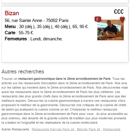
€€€
Bizan
2
56, rue Sainte Anne - 75002 Paris
Menu
: 30 (déj.), 35 (déj.), 40 (déj.), 65, 95 €.
Carte
: 55-75 €.
Fermetures
: Lundi, dimanche.
Autres recherches
Trouver un
restaurant gastronomique dans le 2ème arrondissement de Paris
. Tous les
articles sur les restaurants d'exception dans le 2ème arrondissement de Paris. Nos avis
sur les tables qui montent dans le 2ème arrondissement de Paris. Nos découvertes mais
aussi les restaurants dans le 2ème arrondissement de Paris les plus célèbres. Les
restaurants des plus grands chefs dans le 2ème arrondissement de Paris ainsi que des
meilleurs espoirs. Découvrez la cuisine gastronomique à travers ces restaurants chics
proposant le meilleur de la gastronomie. Découvrez nos critiques de la cuisine de chefs
de talent qui pratiquent la cuisine comme un art. Choisissez le meilleur restaurant
gastronomique dans le 2ème arrondissement de Paris pour vous : du plus accessible au
plus onéreux, des tenants de la grande cuisine de tradition aux plus modernes pronants
la création et l'orignalité et les réalisations de la cuisine moléculaire.
Autres Restaurants :
Restaurants français Paris 2e
,
Bistrots Paris 2e
,
Restaurants