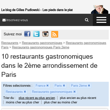
Le blog de Gilles Pudlowski
Les pieds dans le plat
Inscrivez-vous

Suivez moi
Restaurants
>
Restaurants gastronomiques
>
Restaurants gastronomiques
Paris
>
Restaurants gastronomiques Paris 2ème
10 restaurants gastronomiques
dans le 2ème arrondissement de
Paris
Filtres sélectionnés :
France
✖
Paris
✖
Paris 2ème
✖
Restaurants
✖
Restaurants gastronomiques
✖
Trier du :
plus récent au plus ancien
plus ancien au plus récent
moins cher au plus cher
plus cher au moins cher