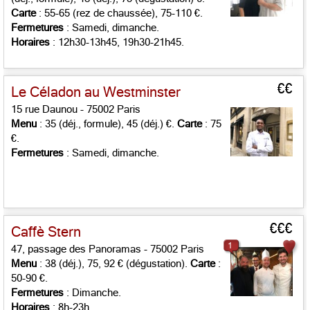
Carte
: 55-65 (rez de chaussée), 75-110 €.
Fermetures
: Samedi, dimanche.
Horaires
: 12h30-13h45, 19h30-21h45.
€€
Le Céladon au Westminster
15 rue Daunou - 75002 Paris
Menu
: 35 (déj., formule), 45 (déj.) €.
Carte
: 75
€.
Fermetures
: Samedi, dimanche.
€€€
Caffè Stern
1
47, passage des Panoramas - 75002 Paris
Menu
: 38 (déj.), 75, 92 € (dégustation).
Carte
:
50-90 €.
Fermetures
: Dimanche.
Horaires
: 8h-23h.