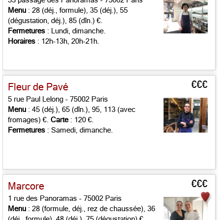
53 passage des Panoramas - 75002 Paris
Menu
: 28 (déj., formule), 35 (déj.), 55
(dégustation, déj.), 85 (dîn.) €.
Fermetures
: Lundi, dimanche.
Horaires
: 12h-13h, 20h-21h.
€€€
Fleur de Pavé
5 rue Paul Lelong - 75002 Paris
Menu
: 45 (déj.), 65 (dîn.), 95, 113 (avec
fromages) €.
Carte
: 120 €.
Fermetures
: Samedi, dimanche.
€€€
Marcore
1 rue des Panoramas - 75002 Paris
Menu
: 28 (formule, déj., rez de chaussée), 36
(déj., formule), 48 (déj.), 75 (dégustation) €.