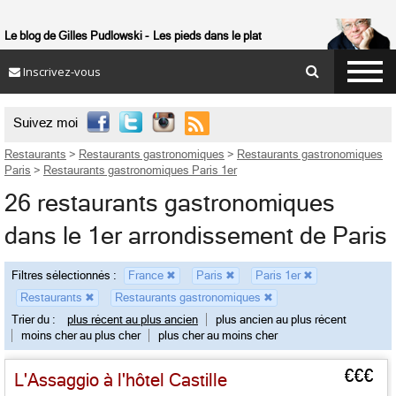
Le blog de Gilles Pudlowski
Les pieds dans le plat
Inscrivez-vous

Suivez moi
Restaurants
>
Restaurants gastronomiques
>
Restaurants gastronomiques
Paris
>
Restaurants gastronomiques Paris 1er
26 restaurants gastronomiques
dans le 1er arrondissement de Paris
Filtres sélectionnés :
France
✖
Paris
✖
Paris 1er
✖
Restaurants
✖
Restaurants gastronomiques
✖
Trier du :
plus récent au plus ancien
plus ancien au plus récent
moins cher au plus cher
plus cher au moins cher
€€€
L'Assaggio à l'hôtel Castille