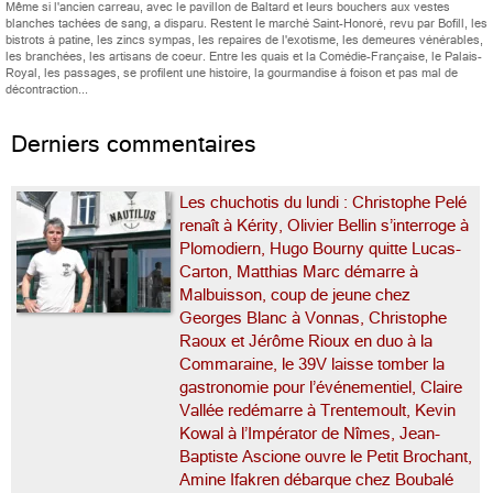
Même si l'ancien carreau, avec le pavillon de Baltard et leurs bouchers aux vestes
blanches tachées de sang, a disparu. Restent le marché Saint-Honoré, revu par Bofill, les
bistrots à patine, les zincs sympas, les repaires de l'exotisme, les demeures vénérables,
les branchées, les artisans de coeur. Entre les quais et la Comédie-Française, le Palais-
Royal, les passages, se profilent une histoire, la gourmandise à foison et pas mal de
décontraction...
Derniers commentaires
Les chuchotis du lundi : Christophe Pelé
renaît à Kérity, Olivier Bellin s’interroge à
Plomodiern, Hugo Bourny quitte Lucas-
Carton, Matthias Marc démarre à
Malbuisson, coup de jeune chez
Georges Blanc à Vonnas, Christophe
Raoux et Jérôme Rioux en duo à la
Commaraine, le 39V laisse tomber la
gastronomie pour l’événementiel, Claire
Vallée redémarre à Trentemoult, Kevin
Kowal à l’Impérator de Nîmes, Jean-
Baptiste Ascione ouvre le Petit Brochant,
Amine Ifakren débarque chez Boubalé