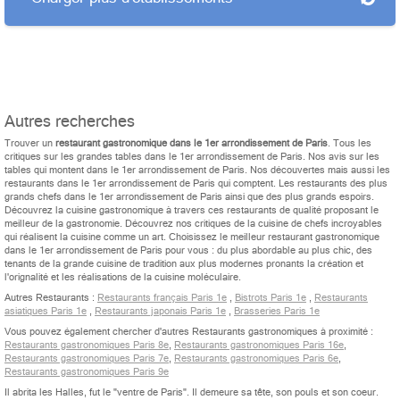
Autres recherches
Trouver un
restaurant gastronomique dans le 1er arrondissement de Paris
. Tous les
critiques sur les grandes tables dans le 1er arrondissement de Paris. Nos avis sur les
tables qui montent dans le 1er arrondissement de Paris. Nos découvertes mais aussi les
restaurants dans le 1er arrondissement de Paris qui comptent. Les restaurants des plus
grands chefs dans le 1er arrondissement de Paris ainsi que des plus grands espoirs.
Découvrez la cuisine gastronomique à travers ces restaurants de qualité proposant le
meilleur de la gastronomie. Découvrez nos critiques de la cuisine de chefs incroyables
qui réalisent la cuisine comme un art. Choisissez le meilleur restaurant gastronomique
dans le 1er arrondissement de Paris pour vous : du plus abordable au plus chic, des
tenants de la grande cuisine de tradition aux plus modernes pronants la création et
l'orignalité et les réalisations de la cuisine moléculaire.
Autres Restaurants :
Restaurants français Paris 1e
,
Bistrots Paris 1e
,
Restaurants
asiatiques Paris 1e
,
Restaurants japonais Paris 1e
,
Brasseries Paris 1e
Vous pouvez également chercher d'autres Restaurants gastronomiques à proximité :
Restaurants gastronomiques Paris 8e
,
Restaurants gastronomiques Paris 16e
,
Restaurants gastronomiques Paris 7e
,
Restaurants gastronomiques Paris 6e
,
Restaurants gastronomiques Paris 9e
Il abrita les Halles, fut le "ventre de Paris". Il demeure sa tête, son pouls et son coeur.