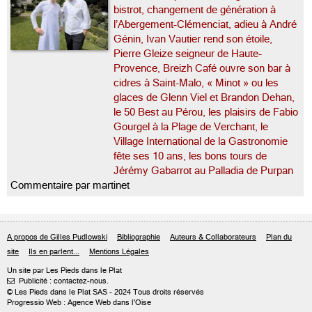
bistrot, changement de génération à
l’Abergement-Clémenciat, adieu à André
Génin, Ivan Vautier rend son étoile,
Pierre Gleize seigneur de Haute-
Provence, Breizh Café ouvre son bar à
cidres à Saint-Malo, « Minot » ou les
glaces de Glenn Viel et Brandon Dehan,
le 50 Best au Pérou, les plaisirs de Fabio
Gourgel à la Plage de Verchant, le
Village International de la Gastronomie
fête ses 10 ans, les bons tours de
Jérémy Gabarrot au Palladia de Purpan
Commentaire par martinet
A propos de Gilles Pudlowski
Bibliographie
Auteurs & Collaborateurs
Plan du
site
Ils en parlent...
Mentions Légales
Un site par Les Pieds dans le Plat
Publicité : contactez-nous.

© Les Pieds dans le Plat SAS - 2024 Tous droits réservés
Progressio Web : Agence Web dans l'Oise