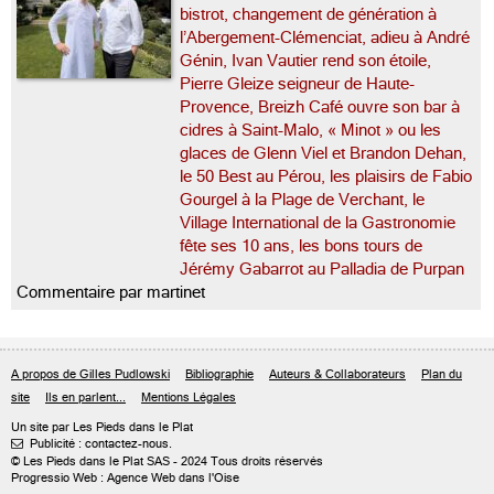
bistrot, changement de génération à
l’Abergement-Clémenciat, adieu à André
Génin, Ivan Vautier rend son étoile,
Pierre Gleize seigneur de Haute-
Provence, Breizh Café ouvre son bar à
cidres à Saint-Malo, « Minot » ou les
glaces de Glenn Viel et Brandon Dehan,
le 50 Best au Pérou, les plaisirs de Fabio
Gourgel à la Plage de Verchant, le
Village International de la Gastronomie
fête ses 10 ans, les bons tours de
Jérémy Gabarrot au Palladia de Purpan
Commentaire par martinet
A propos de Gilles Pudlowski
Bibliographie
Auteurs & Collaborateurs
Plan du
site
Ils en parlent...
Mentions Légales
Un site par Les Pieds dans le Plat
Publicité : contactez-nous.

© Les Pieds dans le Plat SAS - 2024 Tous droits réservés
Progressio Web : Agence Web dans l'Oise