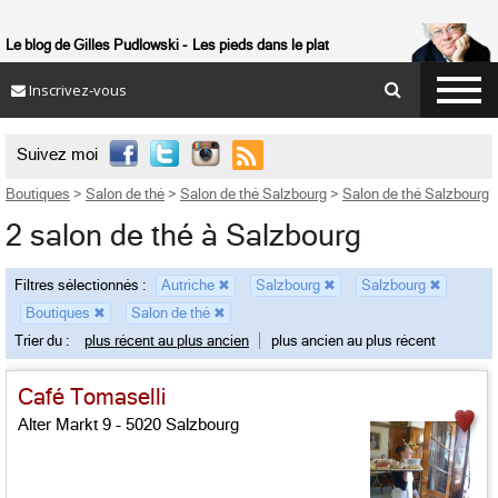
Le blog de Gilles Pudlowski
Les pieds dans le plat
Inscrivez-vous

Suivez moi
Boutiques
>
Salon de thé
>
Salon de thé Salzbourg
>
Salon de thé Salzbourg
2 salon de thé à Salzbourg
Filtres sélectionnés :
Autriche
✖
Salzbourg
✖
Salzbourg
✖
Boutiques
✖
Salon de thé
✖
Trier du :
plus récent au plus ancien
plus ancien au plus récent
Café Tomaselli
Alter Markt 9 - 5020 Salzbourg