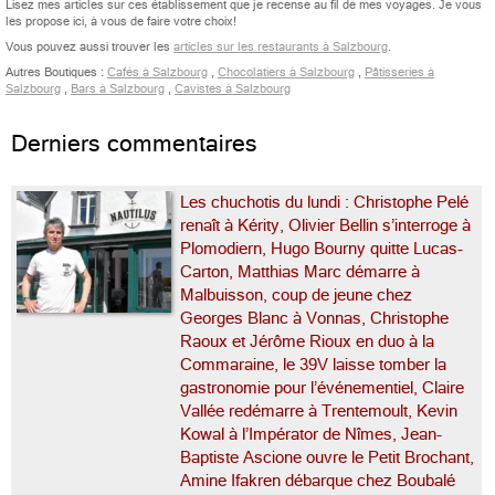
Lisez mes articles sur ces établissement que je recense au fil de mes voyages. Je vous
les propose ici, à vous de faire votre choix!
Vous pouvez aussi trouver les
articles sur les restaurants à Salzbourg
.
Autres Boutiques :
Cafés à Salzbourg
,
Chocolatiers à Salzbourg
,
Pâtisseries à
Salzbourg
,
Bars à Salzbourg
,
Cavistes à Salzbourg
Derniers commentaires
Les chuchotis du lundi : Christophe Pelé
renaît à Kérity, Olivier Bellin s’interroge à
Plomodiern, Hugo Bourny quitte Lucas-
Carton, Matthias Marc démarre à
Malbuisson, coup de jeune chez
Georges Blanc à Vonnas, Christophe
Raoux et Jérôme Rioux en duo à la
Commaraine, le 39V laisse tomber la
gastronomie pour l’événementiel, Claire
Vallée redémarre à Trentemoult, Kevin
Kowal à l’Impérator de Nîmes, Jean-
Baptiste Ascione ouvre le Petit Brochant,
Amine Ifakren débarque chez Boubalé