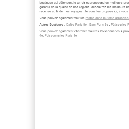
boutiques qui défendent le terroir et proposent les meilleurs p
garants de la qualité de nos régions, découvrez les meilleurs 
recense au fil de mes voyages. Je vous les propose ici, à vous d
Vous pouvez également voir les
restos dans le 8ème arrondiss
Autres Boutiques :
Cafés Paris 8e
,
Bars Paris 8e
,
Pâtisseries 
Vous pouvez également chercher d'autres Poissonneries à prox
4e
,
Poissonneries Paris 1e