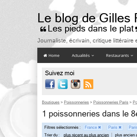
Le blog de Gilles
Les pieds dans le plat

Journaliste, écrivain, critique littéra
Home
Actualités
Restaurants
Suivez moi

Boutiques
>
Poissonneries
>
Poissonneries Paris
>
Po
1 poissonneries dans le 
Filtres sélectionnés :
France
✖
Paris
✖
Par
Trier du :
plus récent au plus ancien
plus ancien 