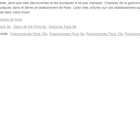
roduits, ainsi que mes découvertes et les boutiques à ne pas manquer. Chantres de la gastron
boutiques dans le 8ème arrondissement de Paris. Lisez mes articles sur ces établissement qu
e faire votre choix!
ement de Paris
.
Paris 8e
,
Salon de thé Paris 8e
,
Epiceries Paris 8e
imité :
Poissonneries Paris 16e
,
Poissonneries Paris 9e
,
Poissonneries Paris 10e
,
Poissonne