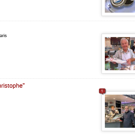
aris
ristophe"
1