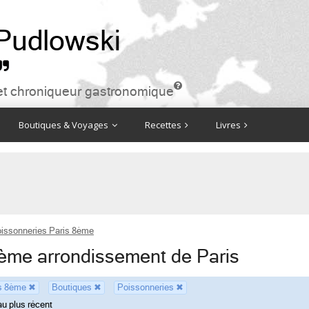
 Pudlowski


ire et chroniqueur gastronomique
Boutiques & Voyages
Recettes
Livres
issonneries Paris 8ème
8ème arrondissement de Paris
is 8ème
✖
Boutiques
✖
Poissonneries
✖
au plus récent