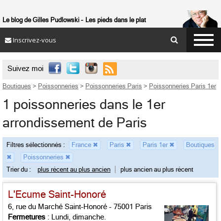
Le blog de Gilles Pudlowski
Les pieds dans le plat
Inscrivez-vous

Suivez moi
Boutiques
>
Poissonneries
>
Poissonneries Paris
>
Poissonneries Paris 1er
1 poissonneries dans le 1er
arrondissement de Paris
Filtres sélectionnés :
France
✖
Paris
✖
Paris 1er
✖
Boutiques
✖
Poissonneries
✖
Trier du :
plus récent au plus ancien
plus ancien au plus récent
L'Ecume Saint-Honoré
6, rue du Marché Saint-Honoré - 75001 Paris
Fermetures
: Lundi, dimanche.