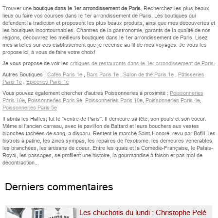
Trouver une
boutique dans le 1er arrondissement de Paris
. Recherchez les plus beaux
lieux ou faire vos courses dans le 1er arrondissement de Paris. Les boutiques qui
défendent la tradiction et proposent les plus beaux produits, ainsi que mes découvertes et
les boutiques incontournables. Chantres de la gastronomie, garants de la qualité de nos
régions, découvrez les meilleurs boutiques dans le 1er arrondissement de Paris. Lisez
mes articles sur ces établissement que je recense au fil de mes voyages. Je vous les
propose ici, à vous de faire votre choix!
Je vous propose de voir les
critiques de restaurants dans le 1er arrondissement de Paris
.
Autres Boutiques :
Cafés Paris 1e
,
Bars Paris 1e
,
Salon de thé Paris 1e
,
Pâtisseries
Paris 1e
,
Epiceries Paris 1e
Vous pouvez également chercher d'autres Poissonneries à proximité :
Poissonneries
Paris 16e
,
Poissonneries Paris 9e
,
Poissonneries Paris 10e
,
Poissonneries Paris 4e
,
Poissonneries Paris 5e
Il abrita les Halles, fut le "ventre de Paris". Il demeure sa tête, son pouls et son coeur.
Même si l'ancien carreau, avec le pavillon de Baltard et leurs bouchers aux vestes
blanches tachées de sang, a disparu. Restent le marché Saint-Honoré, revu par Bofill, les
bistrots à patine, les zincs sympas, les repaires de l'exotisme, les demeures vénérables,
les branchées, les artisans de coeur. Entre les quais et la Comédie-Française, le Palais-
Royal, les passages, se profilent une histoire, la gourmandise à foison et pas mal de
décontraction...
Derniers commentaires
Les chuchotis du lundi : Christophe Pelé