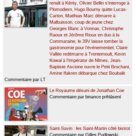
renaît à Kérity, Olivier Bellin s’interroge à
Plomodiern, Hugo Bourny quitte Lucas-
Carton, Matthias Marc démarre à
Malbuisson, coup de jeune chez
Georges Blanc à Vonnas, Christophe
Raoux et Jérôme Rioux en duo à la
Commaraine, le 39V laisse tomber la
gastronomie pour l’événementiel, Claire
Vallée redémarre à Trentemoult, Kevin
Kowal à l’Impérator de Nîmes, Jean-
Baptiste Ascione ouvre le Petit Brochant,
Amine Ifakren débarque chez Boubalé
Commentaire par LT
Le Royaume désuni de Jonathan Coe
Commentaire par binance prihlásení
Saint-Savin : les Saint-Martin côté bistrot
Commentaire par Gilles Pudlowski