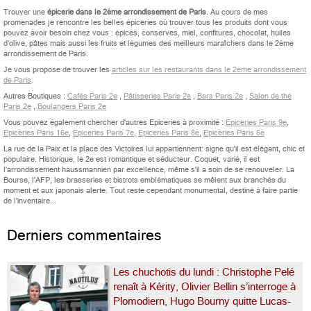
Trouver une
épicerie dans le 2ème arrondissement de Paris
. Au cours de mes
promenades je rencontre les belles épiceries où trouver tous les produits dont vous
pouvez avoir besoin chez vous : épices, conserves, miel, confitures, chocolat, huiles
d'olive, pâtes mais aussi les fruits et légumes des meilleurs maraîchers dans le 2ème
arrondissement de Paris.
Je vous propose de trouver les
articles sur les restaurants dans le 2ème arrondissement
de Paris
.
Autres Boutiques :
Cafés Paris 2e
,
Pâtisseries Paris 2e
,
Bars Paris 2e
,
Salon de thé
Paris 2e
,
Boulangers Paris 2e
Vous pouvez également chercher d'autres Epiceries à proximité :
Epiceries Paris 9e
,
Epiceries Paris 16e
,
Epiceries Paris 7e
,
Epiceries Paris 8e
,
Epiceries Paris 6e
La rue de la Paix et la place des Victoires lui appartiennent: signe qu'il est élégant, chic et
populaire. Historique, le 2e est romantique et séducteur. Coquet, varié, il est
l'arrondissement haussmannien par excellence, même s'il a soin de se renouveler. La
Bourse, l'AFP, les brasseries et bistrots emblématiques se mêlent aux branchés du
moment et aux japonais alerte. Tout reste cependant monumental, destiné à faire partie
de l'inventaire...
Derniers commentaires
Les chuchotis du lundi : Christophe Pelé
renaît à Kérity, Olivier Bellin s’interroge à
Plomodiern, Hugo Bourny quitte Lucas-