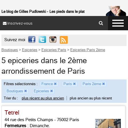
Le blog de Gilles Pudlowski
Les pieds dans le plat
Inscrivez-vous

Suivez moi
Boutiques
>
Epiceries
>
Epiceries Paris
>
Epiceries Paris 2ème
5 epiceries dans le 2ème
arrondissement de Paris
Filtres sélectionnés :
France
✖
Paris
✖
Paris 2ème
✖
Boutiques
✖
Epiceries
✖
Trier du :
plus récent au plus ancien
plus ancien au plus récent
Tetrel
44 rue des Petits Champs - 75002 Paris
Fermetures
: Dimanche.