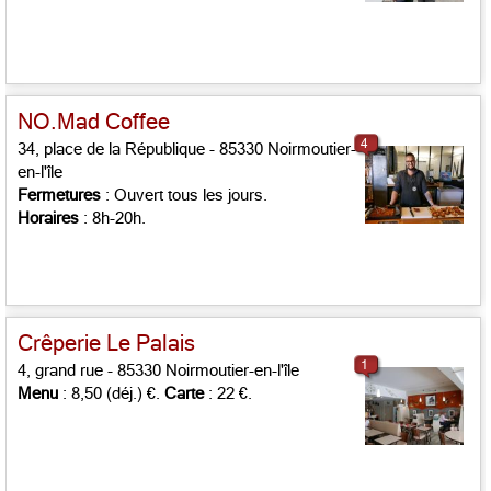
NO.Mad Coffee
4
34, place de la République - 85330 Noirmoutier-
en-l'île
Fermetures
: Ouvert tous les jours.
Horaires
: 8h-20h.
Crêperie Le Palais
1
4, grand rue - 85330 Noirmoutier-en-l'île
Menu
: 8,50 (déj.) €.
Carte
: 22 €.