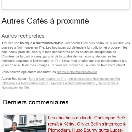
Autres Cafés à proximité
Autres recherches
Trouver une
boutique à Noirmoutier-en-l'île
. Recherchez les plus beaux lieux ou faire vos
courses à Noirmoutier-en-l'île. Les boutiques qui défendent la tradiction et proposent les
plus beaux produits, ainsi que mes découvertes et les boutiques indispensables.
Chantres de la gastronomie, garants de la qualité de nos régions, découvrez les
meilleurs boutiques à Noirmoutier-en-l'île. Lisez mes articles sur ces établissement que
je recense au fil de mes voyages. Je vous les propose ici, à vous de faire votre choix!
Vous pouvez également consulter les
restos à Noirmoutier-en-l'île
.
Autres Boutiques :
Bars à Noirmoutier-en-l'île
,
Art de la table à Noirmoutier-en-l'île
,
Pâtisseries à Noirmoutier-en-l'île
,
Epiceries à Noirmoutier-en-l'île
,
Salon de thé à
Noirmoutier-en-l'île
Derniers commentaires
Les chuchotis du lundi : Christophe Pelé
renaît à Kérity, Olivier Bellin s’interroge à
Plomodiern, Hugo Bourny quitte Lucas-