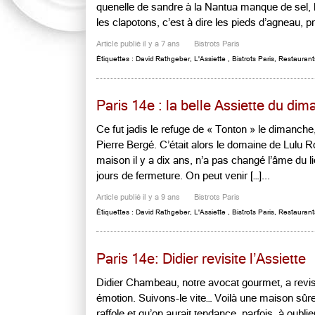
quenelle de sandre à la Nantua manque de sel, le
les clapotons, c’est à dire les pieds d’agneau, pr
Article publié il y a 7 ans
Bistrots Paris
Étiquettes :
David Rathgeber
,
L'Assiette
,
Bistrots Paris
,
Restaurants
Paris 14e : la belle Assiette du di
Ce fut jadis le refuge de « Tonton » le dimanc
Pierre Bergé. C’était alors le domaine de Lulu 
maison il y a dix ans, n’a pas changé l’âme du lie
jours de fermeture. On peut venir […]...
Article publié il y a 9 ans
Bistrots Paris
Étiquettes :
David Rathgeber
,
L'Assiette
,
Bistrots Paris
,
Restaurants
Paris 14e: Didier revisite l’Assiette
Didier Chambeau, notre avocat gourmet, a revis
émotion. Suivons-le vite… Voilà une maison sûre
raffole et qu’on aurait tendance, parfois, à oubl