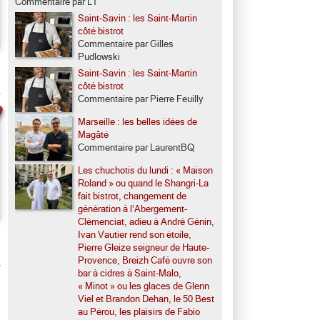
Commentaire par LT
Saint-Savin : les Saint-Martin
côté bistrot
Commentaire par Gilles
Pudlowski
Saint-Savin : les Saint-Martin
côté bistrot
Commentaire par Pierre Feuilly
Marseille : les belles idées de
Magâté
Commentaire par LaurentBQ
Les chuchotis du lundi : « Maison
Roland » ou quand le Shangri-La
fait bistrot, changement de
génération à l’Abergement-
Clémenciat, adieu à André Génin,
Ivan Vautier rend son étoile,
Pierre Gleize seigneur de Haute-
Provence, Breizh Café ouvre son
bar à cidres à Saint-Malo,
« Minot » ou les glaces de Glenn
Viel et Brandon Dehan, le 50 Best
au Pérou, les plaisirs de Fabio