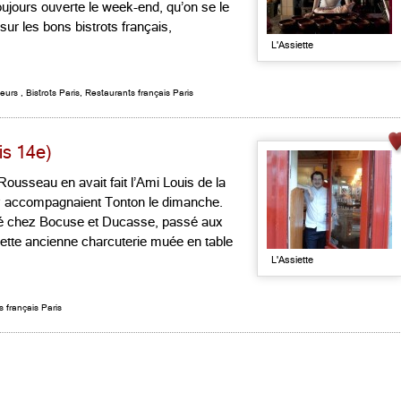
ujours ouverte le week-end, qu’on se le
sur les bons bistrots français,
L'Assiette
neurs
,
Bistrots Paris
,
Restaurants français Paris
is 14e)
 Rousseau en avait fait l’Ami Louis de la
 y accompagnaient Tonton le dimanche.
mé chez Bocuse et Ducasse, passé aux
 cette ancienne charcuterie muée en table
L'Assiette
 français Paris