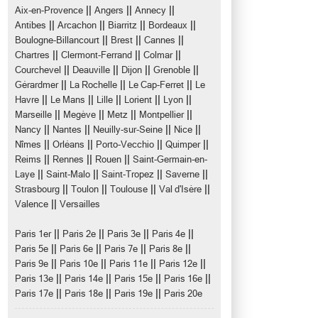
||
||
||
Aix-en-Provence
Angers
Annecy
||
||
||
||
Antibes
Arcachon
Biarritz
Bordeaux
||
||
||
Boulogne-Billancourt
Brest
Cannes
||
||
||
Chartres
Clermont-Ferrand
Colmar
||
||
||
||
Courchevel
Deauville
Dijon
Grenoble
||
||
||
Gérardmer
La Rochelle
Le Cap-Ferret
Le
||
||
||
||
||
Havre
Le Mans
Lille
Lorient
Lyon
||
||
||
||
Marseille
Megève
Metz
Montpellier
||
||
||
||
Nancy
Nantes
Neuilly-sur-Seine
Nice
||
||
||
||
Nîmes
Orléans
Porto-Vecchio
Quimper
||
||
||
Reims
Rennes
Rouen
Saint-Germain-en-
||
||
||
||
Laye
Saint-Malo
Saint-Tropez
Saverne
||
||
||
||
Strasbourg
Toulon
Toulouse
Val d'Isère
||
Valence
Versailles
||
||
||
||
Paris 1er
Paris 2e
Paris 3e
Paris 4e
||
||
||
||
Paris 5e
Paris 6e
Paris 7e
Paris 8e
||
||
||
||
Paris 9e
Paris 10e
Paris 11e
Paris 12e
||
||
||
||
Paris 13e
Paris 14e
Paris 15e
Paris 16e
||
||
||
Paris 17e
Paris 18e
Paris 19e
Paris 20e