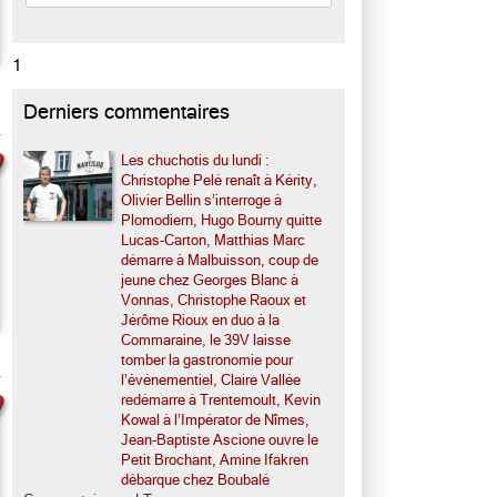
1
Derniers commentaires
Les chuchotis du lundi :
Christophe Pelé renaît à Kérity,
Olivier Bellin s’interroge à
Plomodiern, Hugo Bourny quitte
Lucas-Carton, Matthias Marc
démarre à Malbuisson, coup de
jeune chez Georges Blanc à
Vonnas, Christophe Raoux et
Jérôme Rioux en duo à la
Commaraine, le 39V laisse
tomber la gastronomie pour
l’événementiel, Claire Vallée
redémarre à Trentemoult, Kevin
Kowal à l’Impérator de Nîmes,
Jean-Baptiste Ascione ouvre le
Petit Brochant, Amine Ifakren
débarque chez Boubalé