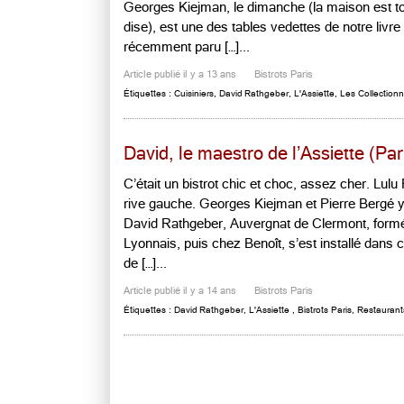
Georges Kiejman, le dimanche (la maison est to
dise), est une des tables vedettes de notre livre 
récemment paru […]...
Article publié il y a 13 ans
Bistrots Paris
Étiquettes :
Cuisiniers
,
David Rathgeber
,
L'Assiette
,
Les Collection
David, le maestro de l’Assiette (Par
C’était un bistrot chic et choc, assez cher. Lulu
rive gauche. Georges Kiejman et Pierre Bergé
David Rathgeber, Auvergnat de Clermont, for
Lyonnais, puis chez Benoît, s’est installé dans
de […]...
Article publié il y a 14 ans
Bistrots Paris
Étiquettes :
David Rathgeber
,
L'Assiette
,
Bistrots Paris
,
Restaurants