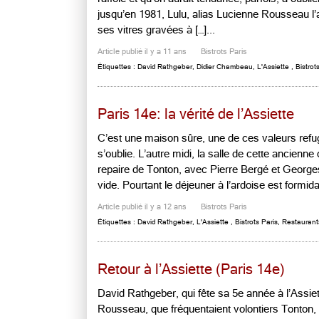
jusqu’en 1981, Lulu, alias Lucienne Rousseau l’
ses vitres gravées à […]...
Article publié il y a 11 ans
Bistrots Paris
Étiquettes :
David Rathgeber
,
Didier Chambeau
,
L'Assiette
,
Bistrot
Paris 14e: la vérité de l’Assiette
C’est une maison sûre, une de ces valeurs refug
s’oublie. L’autre midi, la salle de cette ancienne
repaire de Tonton, avec Pierre Bergé et Georges
vide. Pourtant le déjeuner à l’ardoise est formidab
Article publié il y a 12 ans
Bistrots Paris
Étiquettes :
David Rathgeber
,
L'Assiette
,
Bistrots Paris
,
Restaurants
Retour à l’Assiette (Paris 14e)
David Rathgeber, qui fête sa 5e année à l’Assiet
Rousseau, que fréquentaient volontiers Tonton, 