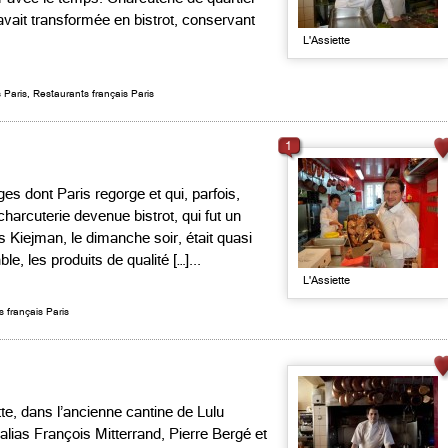
avait transformée en bistrot, conservant
L'Assiette
s Paris
,
Restaurants français Paris
1
es dont Paris regorge et qui, parfois,
 charcuterie devenue bistrot, qui fut un
 Kiejman, le dimanche soir, était quasi
le, les produits de qualité […]...
L'Assiette
 français Paris
te, dans l’ancienne cantine de Lulu
alias François Mitterrand, Pierre Bergé et