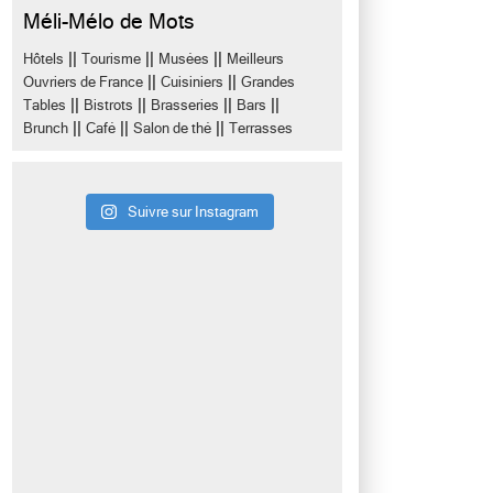
Méli-Mélo de Mots
||
||
||
Hôtels
Tourisme
Musées
Meilleurs
||
||
Ouvriers de France
Cuisiniers
Grandes
||
||
||
||
Tables
Bistrots
Brasseries
Bars
||
||
||
Brunch
Café
Salon de thé
Terrasses
Suivre sur Instagram