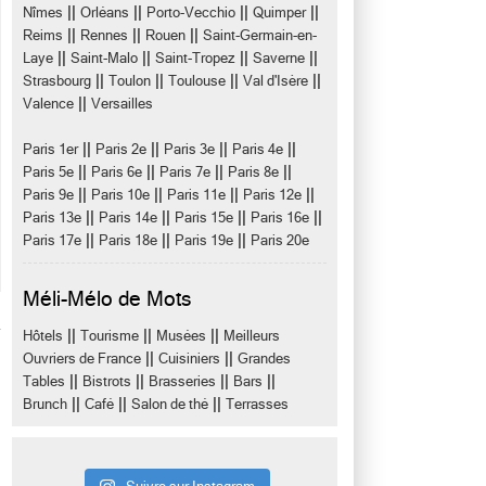
||
||
||
||
Nîmes
Orléans
Porto-Vecchio
Quimper
||
||
||
Reims
Rennes
Rouen
Saint-Germain-en-
||
||
||
||
Laye
Saint-Malo
Saint-Tropez
Saverne
||
||
||
||
Strasbourg
Toulon
Toulouse
Val d'Isère
||
Valence
Versailles
||
||
||
||
Paris 1er
Paris 2e
Paris 3e
Paris 4e
||
||
||
||
Paris 5e
Paris 6e
Paris 7e
Paris 8e
||
||
||
||
Paris 9e
Paris 10e
Paris 11e
Paris 12e
||
||
||
||
Paris 13e
Paris 14e
Paris 15e
Paris 16e
||
||
||
Paris 17e
Paris 18e
Paris 19e
Paris 20e
Méli-Mélo de Mots
||
||
||
Hôtels
Tourisme
Musées
Meilleurs
||
||
Ouvriers de France
Cuisiniers
Grandes
||
||
||
||
Tables
Bistrots
Brasseries
Bars
||
||
||
Brunch
Café
Salon de thé
Terrasses