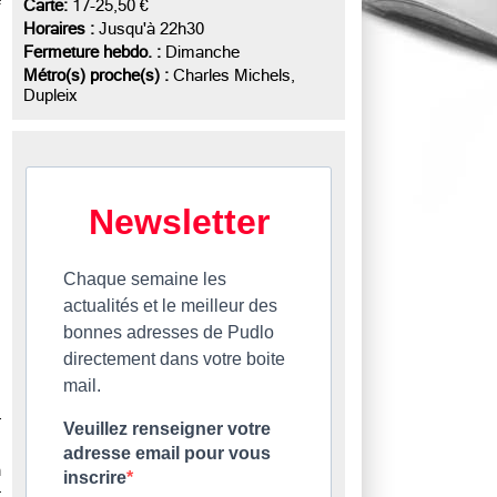
e
Carte:
17-25,50 €
Horaires :
Jusqu'à 22h30
Fermeture hebdo. :
Dimanche
Métro(s) proche(s) :
Charles Michels,
Dupleix
Newsletter
Chaque semaine les
actualités et le meilleur des
bonnes adresses de Pudlo
directement dans votre boite
mail.
r
Veuillez renseigner votre
s
adresse email pour vous
a
inscrire
t