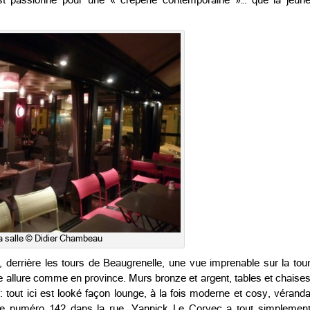
st passionné pour une « crêperie contemporaine »… que la jeun
a salle © Didier Chambeau
, derrière les tours de Beaugrenelle, une vue imprenable sur la tou
une allure comme en province. Murs bronze et argent, tables et chaise
e: tout ici est looké façon lounge, à la fois moderne et cosy, vérand
z le numéro 142 dans la rue, Yannick Le Corvec a tout simplemen