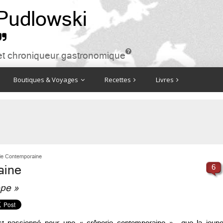
 Pudlowski


ire et chroniqueur gastronomique
Boutiques & Voyages
Recettes
Livres
ie Contemporaine
aine
6
êpe »