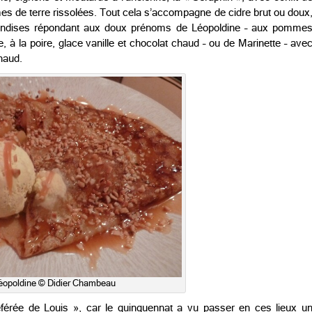
de terre rissolées. Tout cela s’accompagne de cidre brut ou doux
mandises répondant aux doux prénoms de Léopoldine – aux pomme
, à la poire, glace vanille et chocolat chaud – ou de Marinette – ave
haud.
éopoldine © Didier Chambeau
érée de Louis », car le quinquennat a vu passer en ces lieux u