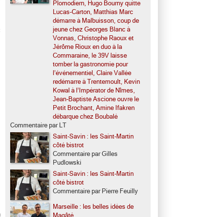
Plomodiern, Hugo Bourny quitte
,
Lucas-Carton, Matthias Marc
s
démarre à Malbuisson, coup de
jeune chez Georges Blanc à
c
Vonnas, Christophe Raoux et
Jérôme Rioux en duo à la
Commaraine, le 39V laisse
tomber la gastronomie pour
l’événementiel, Claire Vallée
redémarre à Trentemoult, Kevin
Kowal à l’Impérator de Nîmes,
Jean-Baptiste Ascione ouvre le
Petit Brochant, Amine Ifakren
débarque chez Boubalé
Commentaire par LT
Saint-Savin : les Saint-Martin
côté bistrot
Commentaire par Gilles
Pudlowski
Saint-Savin : les Saint-Martin
côté bistrot
Commentaire par Pierre Feuilly
Marseille : les belles idées de
n
Magâté