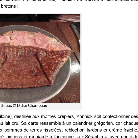
bretons !
 Brieuc © Didier Chambeau
ilaine), destinée aux maîtres-crêpiers, Yannick sait confectionner de
au lait cru. Sa carte ressemble à un calendrier grégorien, car chaqu
ux pommes de terres rissolées, reblochon, lardons et crème fraiche
é, oignons et moutarde à l’ancienne, la « Séraphin », avec confit d