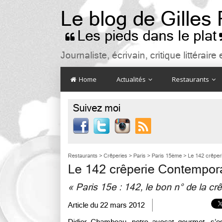
Le blog de Gilles
Les pieds dans le plat

Journaliste, écrivain, critique littéra
Home
Actualités
Restaurants
Suivez moi

Restaurants
>
Crêperies
>
Paris
>
Paris 15ème
>
Le 142 crêper
Le 142 crêperie Contempor
« Paris 15e : 142, le bon n° de la cr
Article du
22 mars 2012