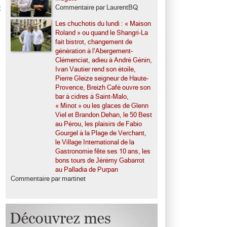
Commentaire par LaurentBQ
t
Les chuchotis du lundi : « Maison
Roland » ou quand le Shangri-La
fait bistrot, changement de
génération à l’Abergement-
Clémenciat, adieu à André Génin,
Ivan Vautier rend son étoile,
Pierre Gleize seigneur de Haute-
Provence, Breizh Café ouvre son
bar à cidres à Saint-Malo,
« Minot » ou les glaces de Glenn
Viel et Brandon Dehan, le 50 Best
au Pérou, les plaisirs de Fabio
Gourgel à la Plage de Verchant,
le Village International de la
Gastronomie fête ses 10 ans, les
bons tours de Jérémy Gabarrot
au Palladia de Purpan
Commentaire par martinet