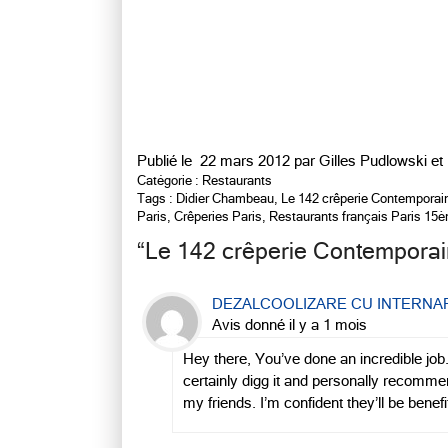
Publié le
22 mars 2012 par
Gilles Pudlowski et
Catégorie :
Restaurants
Tags :
Didier Chambeau
,
Le 142 crêperie Contemporai
Paris
,
Crêperies Paris
,
Restaurants français Paris 15
“
Le 142 crêperie Contempora
DEZALCOOLIZARE CU INTERNA
Avis donné il y a 1 mois
Hey there, You’ve done an incredible job. 
certainly digg it and personally recomme
my friends. I’m confident they’ll be benef