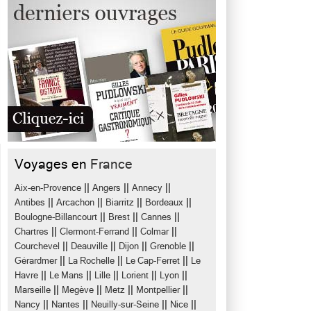
Voyages en
France
||
||
||
Aix-en-Provence
Angers
Annecy
||
||
||
||
Antibes
Arcachon
Biarritz
Bordeaux
||
||
||
Boulogne-Billancourt
Brest
Cannes
||
||
||
Chartres
Clermont-Ferrand
Colmar
||
||
||
||
Courchevel
Deauville
Dijon
Grenoble
||
||
||
Gérardmer
La Rochelle
Le Cap-Ferret
Le
||
||
||
||
||
Havre
Le Mans
Lille
Lorient
Lyon
||
||
||
||
Marseille
Megève
Metz
Montpellier
||
||
||
||
Nancy
Nantes
Neuilly-sur-Seine
Nice